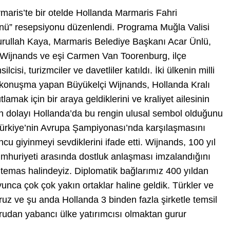
rmaris’te bir otelde Hollanda Marmaris Fahri
ünü” resepsiyonu düzenlendi. Programa Muğla Valisi
rullah Kaya, Marmaris Belediye Başkanı Acar Ünlü,
 Wijnands ve eşi Carmen Van Toorenburg, ilçe
isi, turizmciler ve davetliler katıldı. İki ülkenin milli
 konuşma yapan Büyükelçi Wijnands, Hollanda Kralı
ak için bir araya geldiklerini ve kraliyet ailesinin
n dolayı Hollanda’da bu rengin ulusal sembol olduğunu
Türkiye’nin Avrupa Şampiyonası’nda karşılaşmasını
ncu giyinmeyi sevdiklerini ifade etti. Wijnands, 100 yıl
umhuriyeti arasında dostluk anlaşması imzalandığını
e temas halindeyiz. Diplomatik bağlarımız 400 yıldan
unca çok çok yakın ortaklar haline geldik. Türkler ve
yoruz ve şu anda Hollanda 3 binden fazla şirketle temsil
ğrudan yabancı ülke yatırımcısı olmaktan gurur