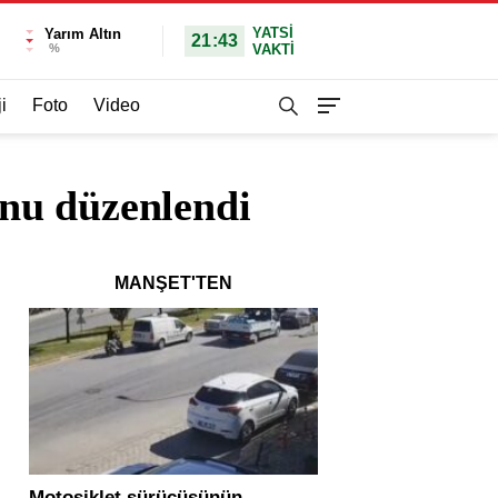
YATSI
Yarım Altın
21:43
%
VAKTİ
i
Foto
Video
nu düzenlendi
MANŞET'TEN
Motosiklet sürücüsünün
Yolcu otobüsü ve tır