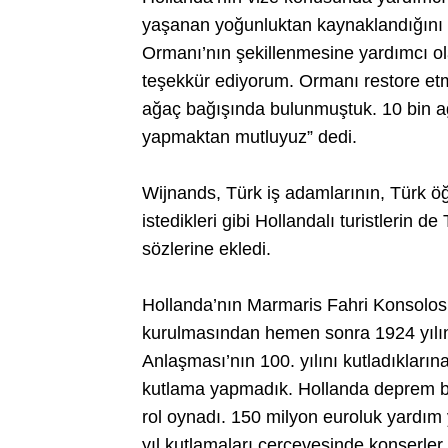
yaşanan yoğunluktan kaynaklandığını 
Ormanı’nın şekillenmesine yardımcı ola
teşekkür ediyorum. Ormanı restore etm
ağaç bağışında bulunmuştuk. 10 bin a
yapmaktan mutluyuz” dedi.
Wijnands, Türk iş adamlarının, Türk öğr
istedikleri gibi Hollandalı turistlerin d
sözlerine ekledi.
Hollanda’nın Marmaris Fahri Konsolos
kurulmasından hemen sonra 1924 yılı
Anlaşması’nın 100. yılını kutladıkların
kutlama yapmadık. Hollanda deprem b
rol oynadı. 150 milyon euroluk yardım y
yıl kutlamaları çerçevesinde konserler, 