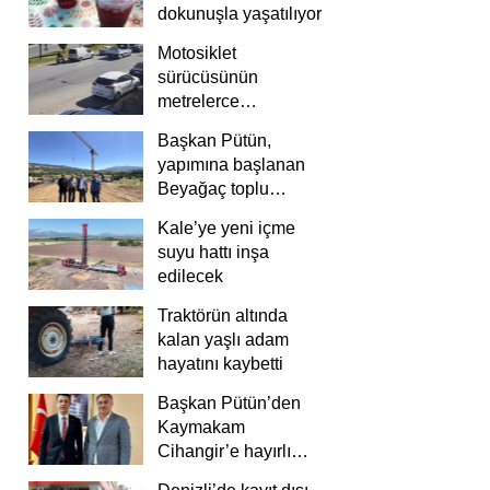
dokunuşla yaşatılıyor
Motosiklet
sürücüsünün
metrelerce
savrulduğu anlar
Başkan Pütün,
güvenlik
yapımına başlanan
kamerasında
Beyağaç toplu
konutlarını inceledi
Kale’ye yeni içme
suyu hattı inşa
edilecek
Traktörün altında
kalan yaşlı adam
hayatını kaybetti
Başkan Pütün’den
Kaymakam
Cihangir’e hayırlı
olsun ziyareti