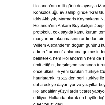
Hollanda’nın milli günü dolayısıyla Ma
Konsolosluğu ev sahipliğinde “Kral G
İdris Akbıyık, Marmaris Kaymakamı Nu
Hollanda’nın Ankara Büyükelçisi Joep
protokolü, çok sayıda kamu kurum temsilc
marşlarının okunmasının ardından bir
Willem Alexander’ın doğum gününü kutlam
adının “turuncu” anlamına gelmesinde
belirterek, hem Hollanda’nın hem de 
ümit ettiğini, karşılaşma sırasında turu
önce ülkesi ile yeni kurulan Türkiye C
hatırlatarak, “1612’den beri Türkiye il
daha eskiye dayanıyor ve yüzyıllar boy
Hollandalılar yüzyıllardır ticaret yapı
ediliyor. Hollanda olarak en büyük do
duyuyoruz” dedi.