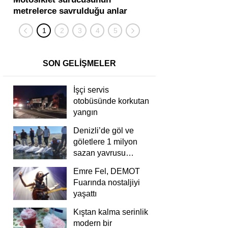
metrelerce savrulduğu anlar
karıştığı zincirleme
güvenlik kamerasında
kişi yaralandı
SON GELİŞMELER
İşçi servis
otobüsünde korkutan
yangın
Denizli’de göl ve
göletlere 1 milyon
sazan yavrusu
bırakıldı
Emre Fel, DEMOT
Fuarında nostaljiyi
yaşattı
Kıştan kalma serinlik
modern bir