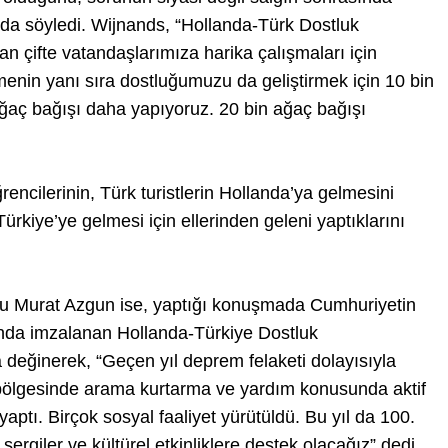
da söyledi. Wijnands, “Hollanda-Türk Dostluk
n çifte vatandaşlarımıza harika çalışmaları için
enin yanı sıra dostluğumuzu da geliştirmek için 10 bin
ğaç bağışı daha yapıyoruz. 20 bin ağaç bağışı
encilerinin, Türk turistlerin Hollanda’ya gelmesini
e Türkiye’ye gelmesi için ellerinden geleni yaptıklarını
u Murat Azgun ise, yaptığı konuşmada Cumhuriyetin
nda imzalanan Hollanda-Türkiye Dostluk
a değinerek, “Geçen yıl deprem felaketi dolayısıyla
ölgesinde arama kurtarma ve yardım konusunda aktif
aptı. Birçok sosyal faaliyet yürütüldü. Bu yıl da 100.
sergiler ve kültürel etkinliklere destek olacağız” dedi.