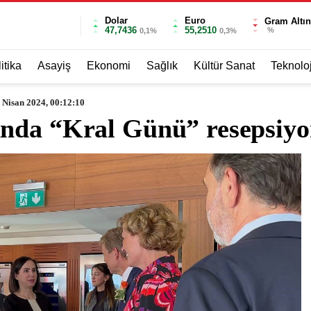
Dolar
Euro
Gram Altın
47,7436
55,2510
%
0,1%
0,3%
itika
Asayiş
Ekonomi
Sağlık
Kültür Sanat
Teknoloj
 Nisan 2024, 00:12:10
nda “Kral Günü” resepsiyo