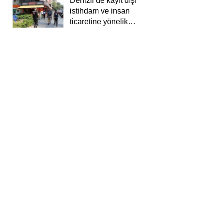
Denizli’de kayıt dışı
istihdam ve insan
ticaretine yönelik
deneti yapıldı