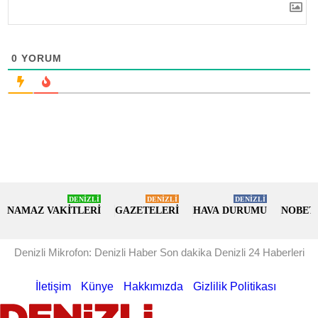
0
YORUM
DENİZLİ
DENİZLİ
DENİZLİ
NAMAZ VAKİTLERİ
GAZETELERİ
HAVA DURUMU
NOBET
Denizli Mikrofon: Denizli Haber Son dakika Denizli 24 Haberleri
İletişim
Künye
Hakkımızda
Gizlilik Politikası