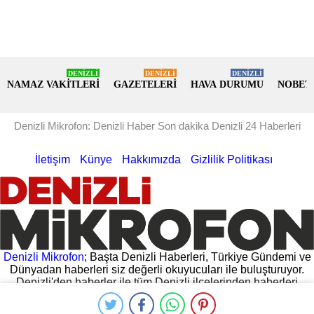
DENİZLİ
DENİZLİ
DENİZLİ
NAMAZ VAKİTLERİ
GAZETELERİ
HAVA DURUMU
NOBET
Denizli Mikrofon: Denizli Haber Son dakika Denizli 24 Haberleri
İletişim
Künye
Hakkımızda
Gizlilik Politikası
Denizli Mikrofon
; Başta Denizli Haberleri, Türkiye Gündemi ve
Dünyadan haberleri siz değerli okuyucuları ile buluşturuyor.
Denizli'den haberler ile tüm Denizli ilçelerinden haberleri
hemen oku. Denizli Valiliğinden gelen açıklamalar, Denizli
Belediyesinin yaptığı açıklamalar ve daha fazlası
Denizli