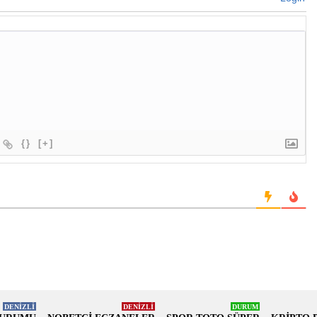
{}
[+]
DENİZLİ
DENİZLİ
DURUM