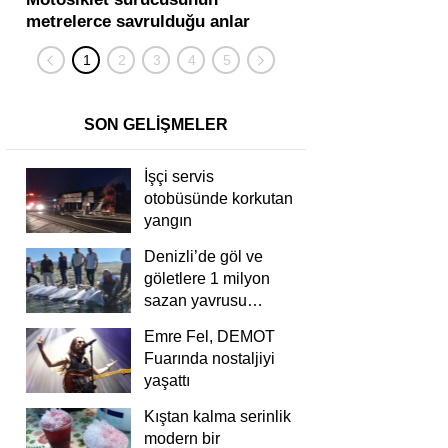
metrelerce savrulduğu anlar
karıştığı zincirleme
güvenlik kamerasında
kişi yaralandı
SON GELİŞMELER
İşçi servis
otobüsünde korkutan
yangın
Denizli’de göl ve
göletlere 1 milyon
sazan yavrusu
bırakıldı
Emre Fel, DEMOT
Fuarında nostaljiyi
yaşattı
Kıştan kalma serinlik
modern bir