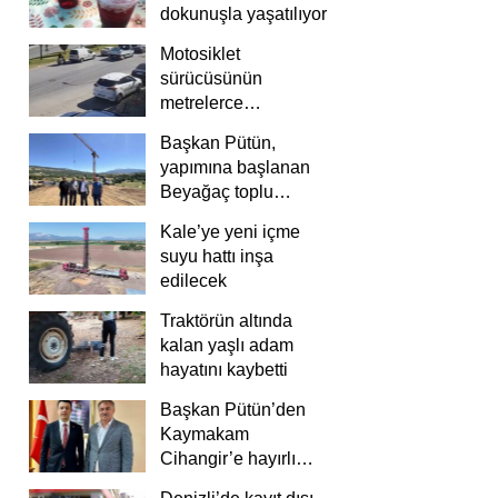
dokunuşla yaşatılıyor
Motosiklet
sürücüsünün
metrelerce
savrulduğu anlar
Başkan Pütün,
güvenlik
yapımına başlanan
kamerasında
Beyağaç toplu
konutlarını inceledi
Kale’ye yeni içme
suyu hattı inşa
edilecek
Traktörün altında
kalan yaşlı adam
hayatını kaybetti
Başkan Pütün’den
Kaymakam
Cihangir’e hayırlı
olsun ziyareti