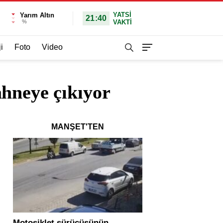
YATSI
Yarım Altın
21:40
%
VAKTİ
i
Foto
Video
hneye çıkıyor
MANŞET'TEN
Motosiklet sürücüsünün
Yolcu otobüsü ve tır