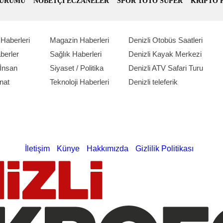
DURUMU
NOBETÇİ ECZANELER
SPOR TOTO SÜPER
KRİPTO 
Haberleri
Magazin Haberleri
Denizli Otobüs Saatleri
berler
Sağlık Haberleri
Denizli Kayak Merkezi
İnsan
Siyaset / Politika
Denizli ATV Safari Turu
nat
Teknoloji Haberleri
Denizli teleferik
İletişim
Künye
Hakkımızda
Gizlilik Politikası