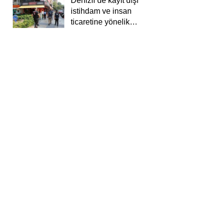
Denizli’de kayıt dışı
istihdam ve insan
ticaretine yönelik
deneti yapıldı