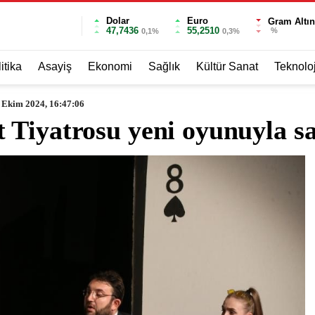
Dolar
Euro
Gram Altın
47,7436
55,2510
%
0,1%
0,3%
itika
Asayiş
Ekonomi
Sağlık
Kültür Sanat
Teknoloj
 Ekim 2024, 16:47:06
 Tiyatrosu yeni oyunuyla sa