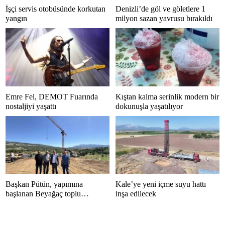
İşçi servis otobüsünde korkutan
Denizli’de göl ve göletlere 1
yangın
milyon sazan yavrusu bırakıldı
Emre Fel, DEMOT Fuarında
Kıştan kalma serinlik modern bir
nostaljiyi yaşattı
dokunuşla yaşatılıyor
Başkan Pütün, yapımına
Kale’ye yeni içme suyu hattı
başlanan Beyağaç toplu
inşa edilecek
konutlarını inceledi