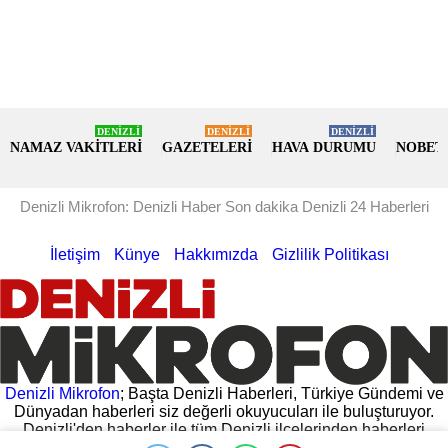
DENİZLİ
DENİZLİ
DENİZLİ
NAMAZ VAKİTLERİ
GAZETELERİ
HAVA DURUMU
NOBET
Denizli Mikrofon: Denizli Haber Son dakika Denizli 24 Haberleri
İletişim
Künye
Hakkımızda
Gizlilik Politikası
Denizli Mikrofon
; Başta Denizli Haberleri, Türkiye Gündemi ve
Dünyadan haberleri siz değerli okuyucuları ile buluşturuyor.
Denizli'den haberler ile tüm Denizli ilçelerinden haberleri
hemen oku. Denizli Valiliğinden gelen açıklamalar, Denizli