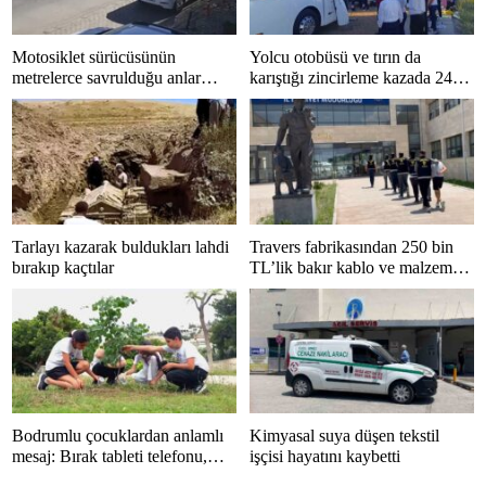
Motosiklet sürücüsünün
Yolcu otobüsü ve tırın da
metrelerce savrulduğu anlar
karıştığı zincirleme kazada 24
güvenlik kamerasında
kişi yaralandı
Tarlayı kazarak buldukları lahdi
Travers fabrikasından 250 bin
bırakıp kaçtılar
TL’lik bakır kablo ve malzeme
çalan 5 kişi tutuklandı
Bodrumlu çocuklardan anlamlı
Kimyasal suya düşen tekstil
mesaj: Bırak tableti telefonu,
işçisi hayatını kaybetti
hayatı kaçırma