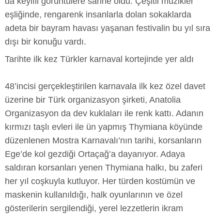
da keyifli görüntülere sahne oldu. Çeşitli müzikler
eşliğinde, rengarenk insanlarla dolan sokaklarda
adeta bir bayram havası yaşanan festivalin bu yıl sıra
dışı bir konuğu vardı.
Tarihte ilk kez Türkler karnaval kortejinde yer aldı
48’incisi gerçekleştirilen karnavala ilk kez özel davet
üzerine bir Türk organizasyon şirketi, Anatolia
Organizasyon da dev kuklaları ile renk kattı. Adanın
kırmızı taşlı evleri ile ün yapmış Thymiana köyünde
düzenlenen Mostra Karnavalı’nın tarihi, korsanların
Ege’de kol gezdiği Ortaçağ’a dayanıyor. Adaya
saldıran korsanları yenen Thymiana halkı, bu zaferi
her yıl coşkuyla kutluyor. Her türden kostümün ve
maskenin kullanıldığı, halk oyunlarının ve özel
gösterilerin sergilendiği, yerel lezzetlerin ikram