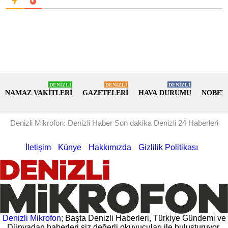
DENİZLİ
DENİZLİ
DENİZLİ
NAMAZ VAKİTLERİ
GAZETELERİ
HAVA DURUMU
NOBET
Denizli Mikrofon: Denizli Haber Son dakika Denizli 24 Haberleri
İletişim
Künye
Hakkımızda
Gizlilik Politikası
Denizli Mikrofon
; Başta Denizli Haberleri, Türkiye Gündemi ve
Dünyadan haberleri siz değerli okuyucuları ile buluşturuyor.