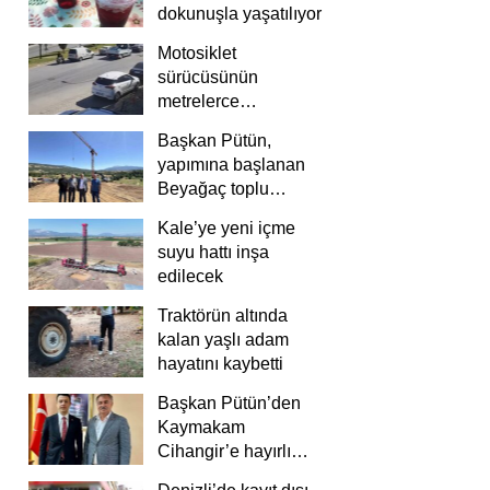
dokunuşla yaşatılıyor
Motosiklet
sürücüsünün
metrelerce
savrulduğu anlar
Başkan Pütün,
güvenlik
yapımına başlanan
kamerasında
Beyağaç toplu
konutlarını inceledi
Kale’ye yeni içme
suyu hattı inşa
edilecek
Traktörün altında
kalan yaşlı adam
hayatını kaybetti
Başkan Pütün’den
Kaymakam
Cihangir’e hayırlı
olsun ziyareti