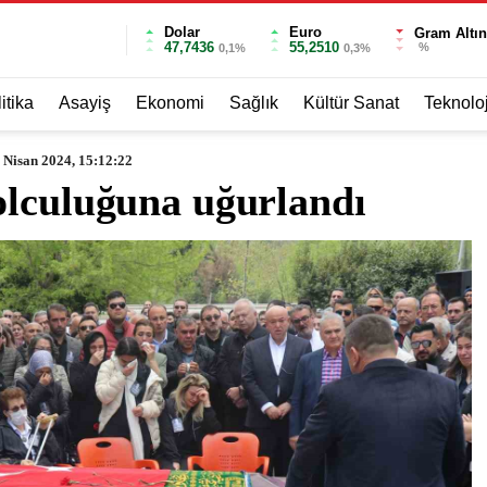
Dolar
Euro
Gram Altın
47,7436
55,2510
%
0,1%
0,3%
itika
Asayiş
Ekonomi
Sağlık
Kültür Sanat
Teknoloj
 Nisan 2024, 15:12:22
olculuğuna uğurlandı