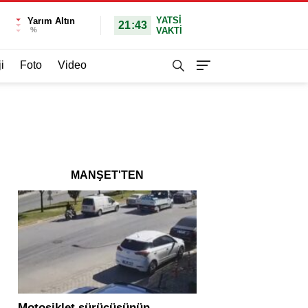
YATSI
Yarım Altın
21:43
%
VAKTİ
i
Foto
Video
MANŞET'TEN
Motosiklet sürücüsünün
Yolcu otobüsü ve tır