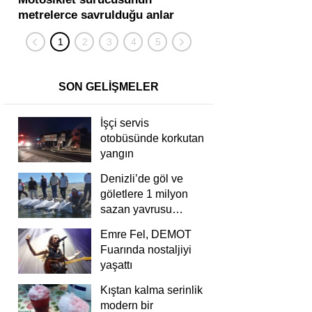
metrelerce savrulduğu anlar
karıştığı zincirleme
güvenlik kamerasında
kişi yaralandı
SON GELİŞMELER
İşçi servis
otobüsünde korkutan
yangın
Denizli’de göl ve
göletlere 1 milyon
sazan yavrusu
bırakıldı
Emre Fel, DEMOT
Fuarında nostaljiyi
yaşattı
Kıştan kalma serinlik
modern bir