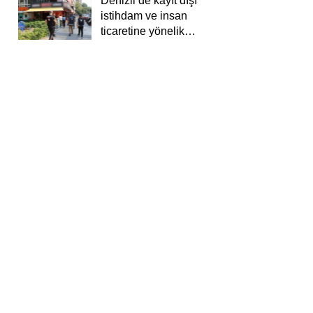
Denizli’de kayıt dışı
istihdam ve insan
ticaretine yönelik
deneti yapıldı