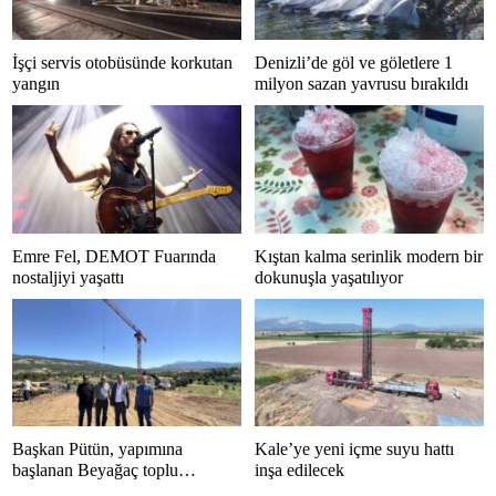
İşçi servis otobüsünde korkutan
Denizli’de göl ve göletlere 1
yangın
milyon sazan yavrusu bırakıldı
Emre Fel, DEMOT Fuarında
Kıştan kalma serinlik modern bir
nostaljiyi yaşattı
dokunuşla yaşatılıyor
Başkan Pütün, yapımına
Kale’ye yeni içme suyu hattı
başlanan Beyağaç toplu
inşa edilecek
konutlarını inceledi