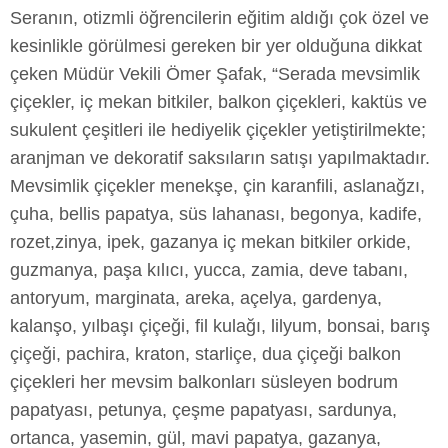
Seranın, otizmli öğrencilerin eğitim aldığı çok özel ve
kesinlikle görülmesi gereken bir yer olduğuna dikkat
çeken Müdür Vekili Ömer Şafak, “Serada mevsimlik
çiçekler, iç mekan bitkiler, balkon çiçekleri, kaktüs ve
sukulent çeşitleri ile hediyelik çiçekler yetiştirilmekte;
aranjman ve dekoratif saksıların satışı yapılmaktadır.
Mevsimlik çiçekler menekşe, çin karanfili, aslanağzı,
çuha, bellis papatya, süs lahanası, begonya, kadife,
rozet,zinya, ipek, gazanya iç mekan bitkiler orkide,
guzmanya, paşa kılıcı, yucca, zamia, deve tabanı,
antoryum, marginata, areka, açelya, gardenya,
kalanşo, yılbaşı çiçeği, fil kulağı, lilyum, bonsai, barış
çiçeği, pachira, kraton, starliçe, dua çiçeği balkon
çiçekleri her mevsim balkonları süsleyen bodrum
papatyası, petunya, çeşme papatyası, sardunya,
ortanca, yasemin, gül, mavi papatya, gazanya,