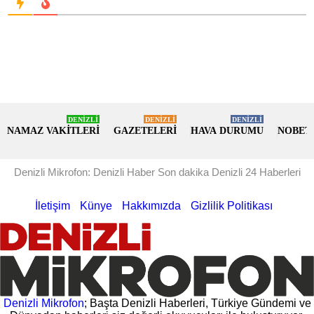
DENİZLİ
DENİZLİ
DENİZLİ
NAMAZ VAKİTLERİ
GAZETELERİ
HAVA DURUMU
NOBET
Denizli Mikrofon: Denizli Haber Son dakika Denizli 24 Haberleri
İletişim
Künye
Hakkımızda
Gizlilik Politikası
Denizli Mikrofon
; Başta Denizli Haberleri, Türkiye Gündemi ve