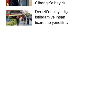
Cihangir’e hayırlı
olsun ziyareti
Denizli’de kayıt dışı
istihdam ve insan
ticaretine yönelik
deneti yapıldı