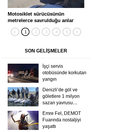
Motosiklet sürücüsünün
Yolcu otobüsü ve tır
metrelerce savrulduğu anlar
karıştığı zincirleme
güvenlik kamerasında
kişi yaralandı
SON GELİŞMELER
İşçi servis
otobüsünde korkutan
yangın
Denizli’de göl ve
göletlere 1 milyon
sazan yavrusu
bırakıldı
Emre Fel, DEMOT
Fuarında nostaljiyi
yaşattı