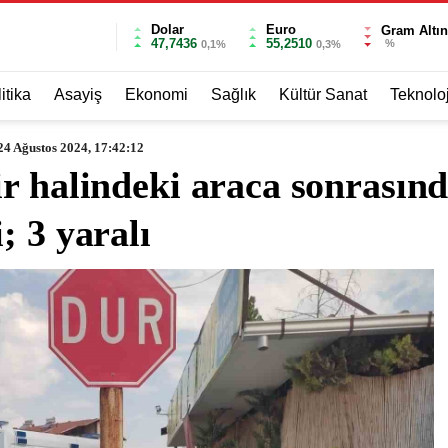
Dolar
Euro
Gram Altın
47,7436
55,2510
%
0,1%
0,3%
itika
Asayiş
Ekonomi
Sağlık
Kültür Sanat
Teknoloj
24 Ağustos 2024, 17:42:12
r halindeki araca sonrasınd
; 3 yaralı