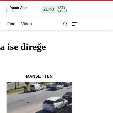
YATSI
Yarım Altın
21:43
%
VAKTİ
i
Foto
Video
a ise direğe
MANŞET'TEN