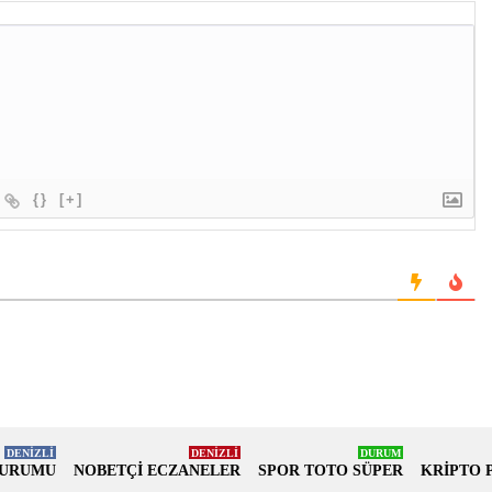
{}
[+]
DENİZLİ
DENİZLİ
DURUM
DURUMU
NOBETÇİ ECZANELER
SPOR TOTO SÜPER
KRİPTO 