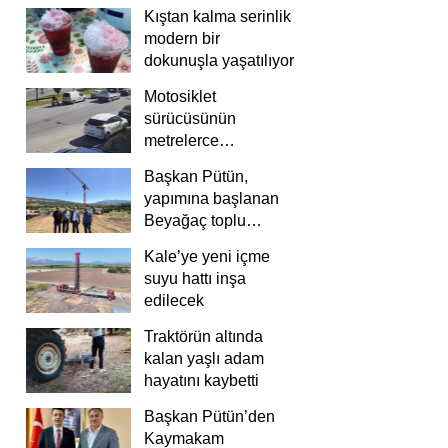
Kıştan kalma serinlik
modern bir
dokunuşla yaşatılıyor
Motosiklet
sürücüsünün
metrelerce
savrulduğu anlar
Başkan Pütün,
güvenlik
yapımına başlanan
kamerasında
Beyağaç toplu
konutlarını inceledi
Kale’ye yeni içme
suyu hattı inşa
edilecek
Traktörün altında
kalan yaşlı adam
hayatını kaybetti
Başkan Pütün’den
Kaymakam