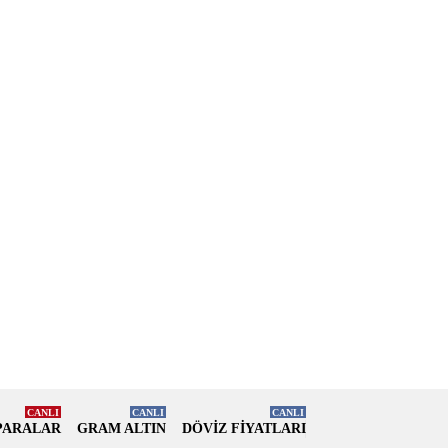
CANLI
CANLI
CANLI
PARALAR
GRAM ALTIN
DÖVİZ FİYATLARI