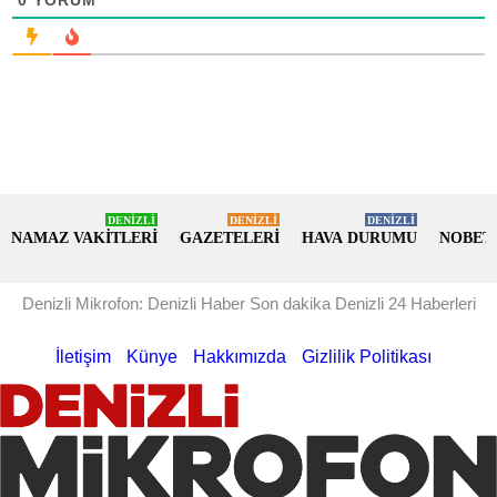
DENİZLİ
DENİZLİ
DENİZLİ
NAMAZ VAKİTLERİ
GAZETELERİ
HAVA DURUMU
NOBET
Denizli Mikrofon: Denizli Haber Son dakika Denizli 24 Haberleri
İletişim
Künye
Hakkımızda
Gizlilik Politikası