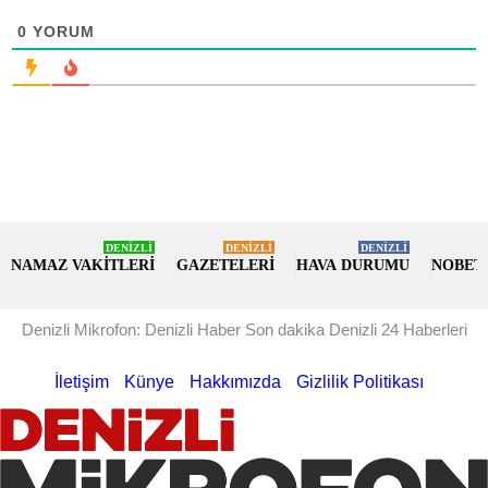
0
YORUM
DENİZLİ
DENİZLİ
DENİZLİ
NAMAZ VAKİTLERİ
GAZETELERİ
HAVA DURUMU
NOBET
Denizli Mikrofon: Denizli Haber Son dakika Denizli 24 Haberleri
İletişim
Künye
Hakkımızda
Gizlilik Politikası