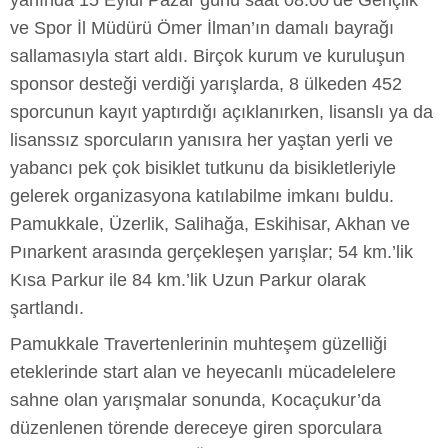
yanında 15 Eylül Pazar günü saat 08.00’de Gençlik
ve Spor İl Müdürü Ömer İlman’ın damalı bayrağı
sallamasıyla start aldı. Birçok kurum ve kuruluşun
sponsor desteği verdiği yarışlarda, 8 ülkeden 452
sporcunun kayıt yaptırdığı açıklanırken, lisanslı ya da
lisanssız sporcuların yanısıra her yaştan yerli ve
yabancı pek çok bisiklet tutkunu da bisikletleriyle
gelerek organizasyona katılabilme imkanı buldu.
Pamukkale, Üzerlik, Salihağa, Eskihisar, Akhan ve
Pınarkent arasında gerçekleşen yarışlar; 54 km.’lik
Kısa Parkur ile 84 km.’lik Uzun Parkur olarak
şartlandı.
Pamukkale Travertenlerinin muhteşem güzelliği
eteklerinde start alan ve heyecanlı mücadelelere
sahne olan yarışmalar sonunda, Kocaçukur’da
düzenlenen törende dereceye giren sporculara