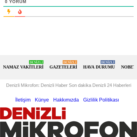
0
YORUM
DENİZLİ
DENİZLİ
DENİZLİ
NAMAZ VAKİTLERİ
GAZETELERİ
HAVA DURUMU
NOBET
Denizli Mikrofon: Denizli Haber Son dakika Denizli 24 Haberleri
İletişim
Künye
Hakkımızda
Gizlilik Politikası