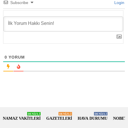
Subscribe
Login
0
YORUM
DENİZLİ
DENİZLİ
DENİZLİ
NAMAZ VAKİTLERİ
GAZETELERİ
HAVA DURUMU
NOBET