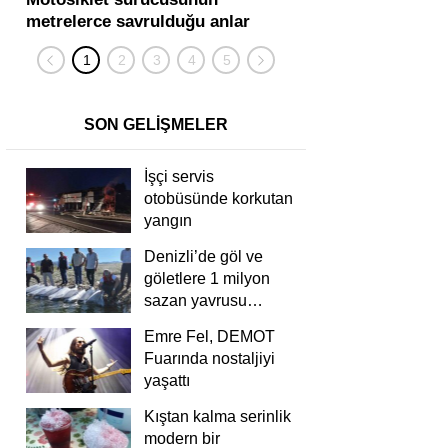
metrelerce savrulduğu anlar
karıştığı zincirleme
güvenlik kamerasında
kişi yaralandı
SON GELİŞMELER
İşçi servis
otobüsünde korkutan
yangın
Denizli’de göl ve
göletlere 1 milyon
sazan yavrusu
bırakıldı
Emre Fel, DEMOT
Fuarında nostaljiyi
yaşattı
Kıştan kalma serinlik
modern bir