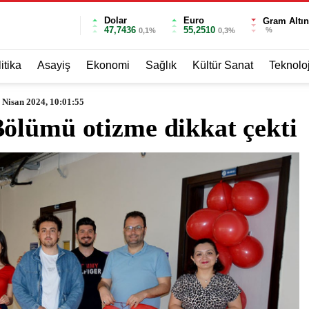
Dolar
Euro
Gram Altın
47,7436
55,2510
%
0,1%
0,3%
itika
Asayiş
Ekonomi
Sağlık
Kültür Sanat
Teknoloj
 Nisan 2024, 10:01:55
ölümü otizme dikkat çekti