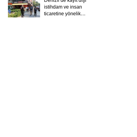
Denizli’de kayıt dışı
istihdam ve insan
ticaretine yönelik
deneti yapıldı