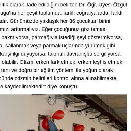
ılık olarak ifade edildiğini belirten Dr. Öğr. Üyesi Özgül
ğu’na her çeşit toplumda, farklı coğrafyalarda, farklı
ktadır. Günümüzde yaklaşık her 36 çocuktan birini
ğımızı arttırmalıyız. Eğer çocuğunuz göz teması
bakmıyorsa, parmağıyla istediği şeyi göstermiyorsa,
sa, sallanmak veya parmak uçlarında yürümek gibi
rşı ilgi duyuyorsa, takıntılı davranışlar sergiliyorsa
 olabilir. Otizmi erken fark etmek, erken teşhis etmek
 tanı ve doğru bir eğitim yöntemi ile yoğun olarak
nde otizmin belirtileri kontrol altına alınabilmekte,
me kaydedilmektedir” diye konuştu.