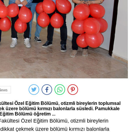
News
ltesi Özel Eğitim Bölümü, otizmli bireylerin toplumsal
 üzere bölümü kırmızı balonlarla süsledi. Pamukkale
 Eğitim Bölümü öğretim ...
kültesi Özel Eğitim Bölümü, otizmli bireylerin
ikkat çekmek üzere bölümü kırmızı balonlarla