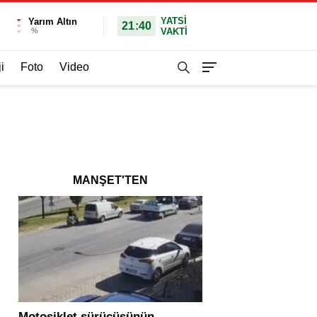
YATSI
Yarım Altın
21:40
%
VAKTİ
i
Foto
Video
MANŞET'TEN
Motosiklet sürücüsünün
Yolcu otobüsü ve tır