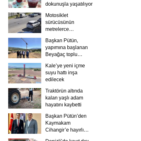
dokunuşla yaşatılıyor
Motosiklet
sürücüsünün
metrelerce
savrulduğu anlar
Başkan Pütün,
güvenlik
yapımına başlanan
kamerasında
Beyağaç toplu
konutlarını inceledi
Kale’ye yeni içme
suyu hattı inşa
edilecek
Traktörün altında
kalan yaşlı adam
hayatını kaybetti
Başkan Pütün’den
Kaymakam
Cihangir’e hayırlı
olsun ziyareti