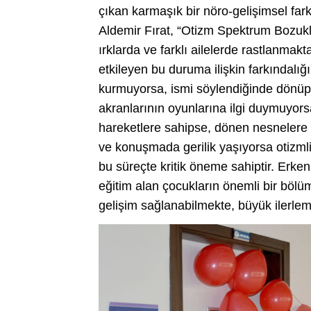
çıkan karmaşık bir nöro-gelişimsel farkl
Aldemir Fırat, “Otizm Spektrum Bozuklu
ırklarda ve farklı ailelerde rastlanma
etkileyen bu duruma ilişkin farkındalı
kurmuyorsa, ismi söylendiğinde dönüp 
akranlarının oyunlarına ilgi duymuyor
hareketlere sahipse, dönen nesnelere ka
ve konuşmada gerilik yaşıyorsa otizmli
bu süreçte kritik öneme sahiptir. Erken
eğitim alan çocukların önemli bir bölümü
gelişim sağlanabilmekte, büyük ilerle