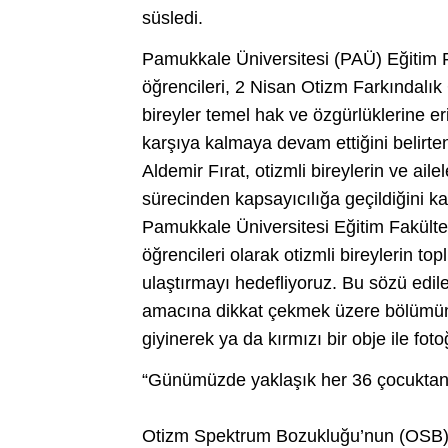
süsledi.
Pamukkale Üniversitesi (PAÜ) Eğitim 
öğrencileri, 2 Nisan Otizm Farkındalık
bireyler temel hak ve özgürlüklerine e
karşıya kalmaya devam ettiğini belir
Aldemir Fırat, otizmli bireylerin ve ail
sürecinden kapsayıcılığa geçildiğini ka
Pamukkale Üniversitesi Eğitim Fakülte
öğrencileri olarak otizmli bireylerin t
ulaştırmayı hedefliyoruz. Bu sözü edil
amacına dikkat çekmek üzere bölümümüz
giyinerek ya da kırmızı bir obje ile fo
“Günümüzde yaklaşık her 36 çocuktan b
Otizm Spektrum Bozukluğu’nun (OSB) d