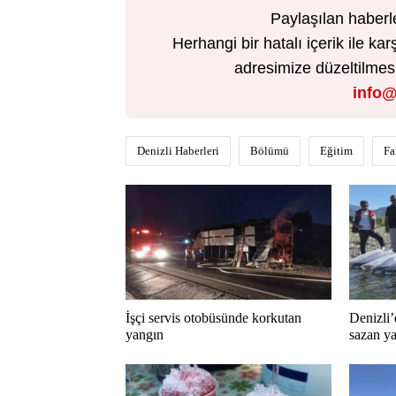
Paylaşılan haberl
Herhangi bir hatalı içerik ile 
adresimize düzeltilmesi 
info@
Denizli Haberleri
Bölümü
Eğitim
Fa
İşçi servis otobüsünde korkutan
Denizli’
yangın
sazan ya