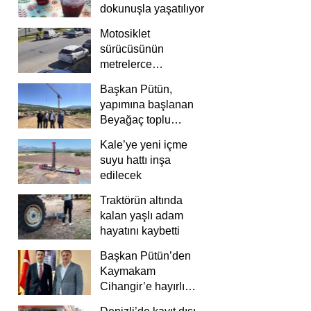
dokunuşla yaşatılıyor
Motosiklet
sürücüsünün
metrelerce
savrulduğu anlar
Başkan Pütün,
güvenlik
yapımına başlanan
kamerasında
Beyağaç toplu
konutlarını inceledi
Kale’ye yeni içme
suyu hattı inşa
edilecek
Traktörün altında
kalan yaşlı adam
hayatını kaybetti
Başkan Pütün’den
Kaymakam
Cihangir’e hayırlı
olsun ziyareti