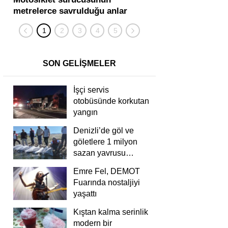
metrelerce savrulduğu anlar
karıştığı zincirleme
güvenlik kamerasında
kişi yaralandı
SON GELİŞMELER
İşçi servis
otobüsünde korkutan
yangın
Denizli’de göl ve
göletlere 1 milyon
sazan yavrusu
bırakıldı
Emre Fel, DEMOT
Fuarında nostaljiyi
yaşattı
Kıştan kalma serinlik
modern bir