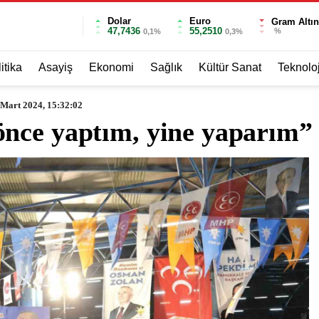
Dolar
Euro
Gram Altın
47,7436
55,2510
%
0,1%
0,3%
itika
Asayiş
Ekonomi
Sağlık
Kültür Sanat
Teknoloj
 Mart 2024, 15:32:02
nce yaptım, yine yaparım”