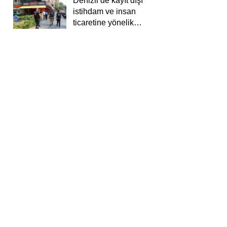
Denizli’de kayıt dışı
istihdam ve insan
ticaretine yönelik
deneti yapıldı