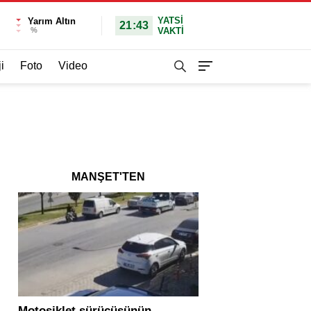
YATSI
Yarım Altın
21:43
%
VAKTİ
i
Foto
Video
MANŞET'TEN
Motosiklet sürücüsünün
Yolcu otobüsü ve tır