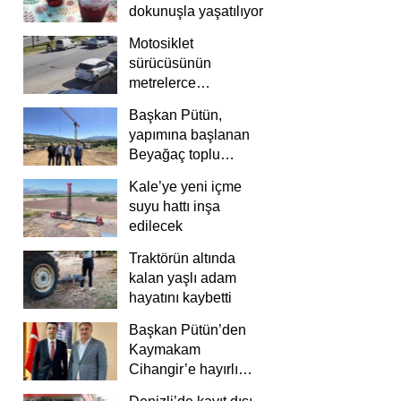
dokunuşla yaşatılıyor
Motosiklet
sürücüsünün
metrelerce
savrulduğu anlar
Başkan Pütün,
güvenlik
yapımına başlanan
kamerasında
Beyağaç toplu
konutlarını inceledi
Kale’ye yeni içme
suyu hattı inşa
edilecek
Traktörün altında
kalan yaşlı adam
hayatını kaybetti
Başkan Pütün’den
Kaymakam
Cihangir’e hayırlı
olsun ziyareti