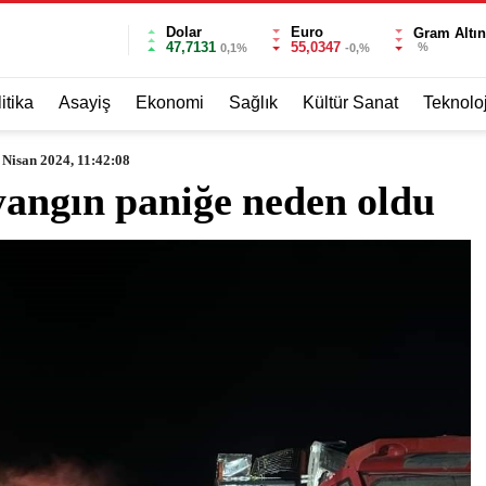
Dolar
Euro
Gram Altın
47,7131
55,0347
%
0,1%
-0,%
itika
Asayiş
Ekonomi
Sağlık
Kültür Sanat
Teknoloj
 Nisan 2024, 11:42:08
yangın paniğe neden oldu