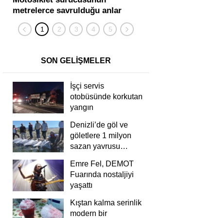
metrelerce savrulduğu anlar
karıştığı zincirleme
güvenlik kamerasında
kişi yaralandı
SON GELİŞMELER
İşçi servis
otobüsünde korkutan
yangın
Denizli’de göl ve
göletlere 1 milyon
sazan yavrusu
bırakıldı
Emre Fel, DEMOT
Fuarında nostaljiyi
yaşattı
Kıştan kalma serinlik
modern bir