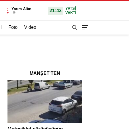
YATSI
Yarım Altın
21:43
%
VAKTİ
i
Foto
Video
MANŞET'TEN
Motosiklet sürücüsünün
Yolcu otobüsü ve tır