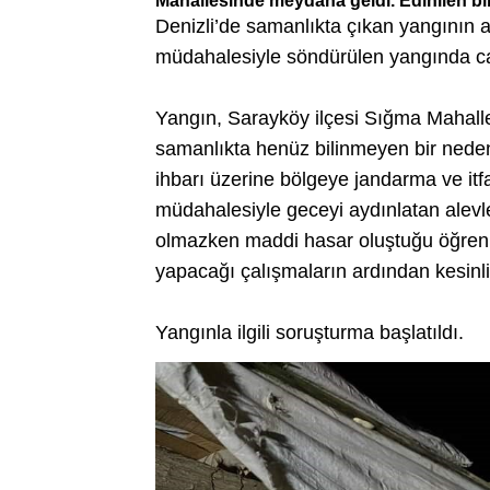
Mahallesinde meydana geldi. Edinilen bilg
Denizli’de samanlıkta çıkan yangının ale
müdahalesiyle söndürülen yangında c
Yangın, Sarayköy ilçesi Sığma Mahalle
samanlıkta henüz bilinmeyen bir neden
ihbarı üzerine bölgeye jandarma ve itfaiy
müdahalesiyle geceyi aydınlatan alevle
olmazken maddi hasar oluştuğu öğrenild
yapacağı çalışmaların ardından kesinli
Yangınla ilgili soruşturma başlatıldı.