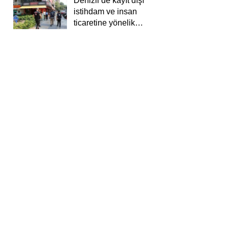
Denizli’de kayıt dışı
istihdam ve insan
ticaretine yönelik
deneti yapıldı