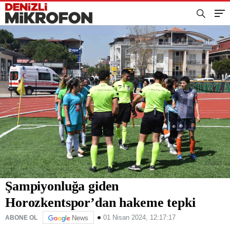
Şampiyonluğa giden
Horozkentspor’dan hakeme tepki
01 Nisan 2024, 12:17:17
ABONE OL
News