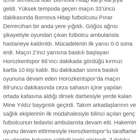
İzmir temsilcisi lider Bornova Hitap karşı karşıya
geldi. Yüksek tempoda geçen maçın 33’üncü
dakikasında Bornova Hitap futbolcusu Pınar
Demircihan bir anda yere yığıldı. Göğüs ağrısı
şikayetiyle oyundan çıkan futbolcu ambulansla
hastaneye kaldırıldı. Mücadelenin ilk yarısı 0-0 sona
erdi. Maçın 2’inci yarısına baskılı başlayan
Horozkentspor 66’ıncı dakikada gördüğü kırmızı
kartla 10 kişi kaldı. Bu dakikadan sonra baskılı
oyununa devam eden Horozkentspor’da maçın
89’uncu dakikasında ceza sahasın içine yapılan
ortada kafasına aldığı dirsek darbesiyle yerde kalan
Mine Yıldız baygınlık geçirdi. Takım arkadaşlarının ve
sağlık ekiplerinin ilk müdahalesiyle bilinci açılan genç
futbolcunun tedavisi ambulansta devam etti. Hakemin
oyunu devam ettirmesiyle Horozkentspor’lu taraftarlar