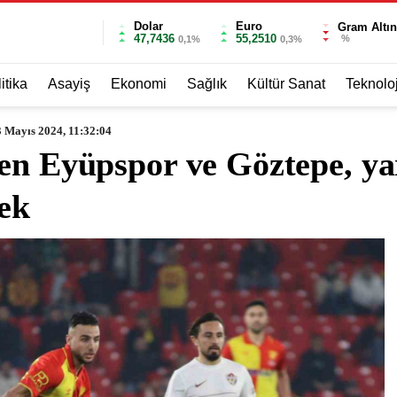
Dolar
Euro
Gram Altın
47,7436
55,2510
%
0,1%
0,3%
itika
Asayiş
Ekonomi
Sağlık
Kültür Sanat
Teknoloj
 Mayıs 2024, 11:32:04
en Eyüpspor ve Göztepe, ya
cek