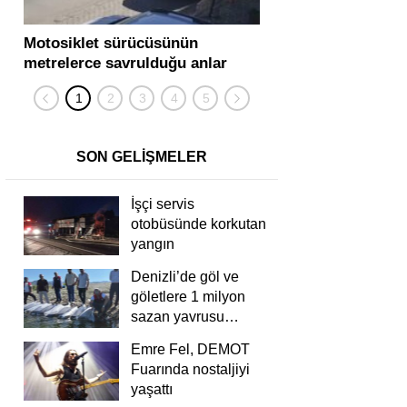
Motosiklet sürücüsünün
Yolcu otobüsü ve tır
metrelerce savrulduğu anlar
karıştığı zincirleme
güvenlik kamerasında
kişi yaralandı
SON GELİŞMELER
İşçi servis
otobüsünde korkutan
yangın
Denizli’de göl ve
göletlere 1 milyon
sazan yavrusu
bırakıldı
Emre Fel, DEMOT
Fuarında nostaljiyi
yaşattı