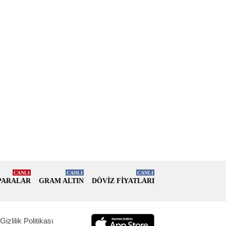
CANLI
CANLI
CANLI
PARALAR
GRAM ALTIN
DÖVİZ FİYATLARI
Gizlilik Politikası