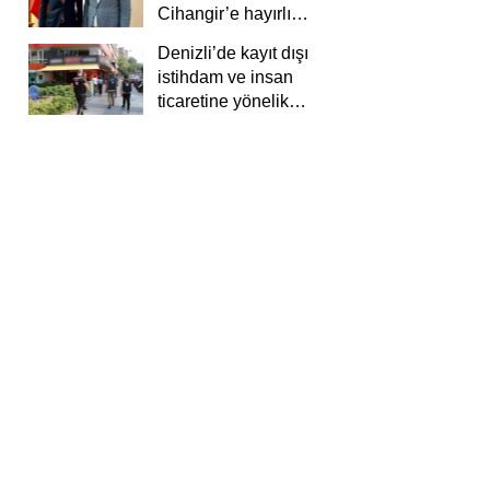
Cihangir’e hayırlı
olsun ziyareti
Denizli’de kayıt dışı
istihdam ve insan
ticaretine yönelik
deneti yapıldı