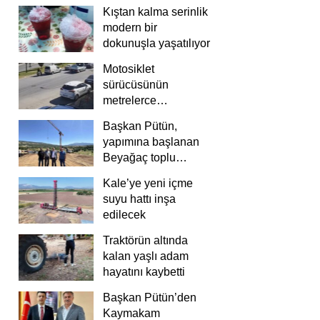
Kıştan kalma serinlik
modern bir
dokunuşla yaşatılıyor
Motosiklet
sürücüsünün
metrelerce
savrulduğu anlar
Başkan Pütün,
güvenlik
yapımına başlanan
kamerasında
Beyağaç toplu
konutlarını inceledi
Kale’ye yeni içme
suyu hattı inşa
edilecek
Traktörün altında
kalan yaşlı adam
hayatını kaybetti
Başkan Pütün’den
Kaymakam