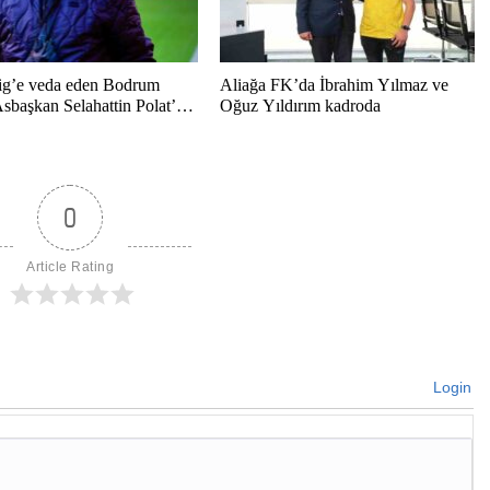
ig’e veda eden Bodrum
Aliağa FK’da İbrahim Yılmaz ve
sbaşkan Selahattin Polat’tan
Oğuz Yıldırım kadroda
l mesaj
0
Article Rating
Login