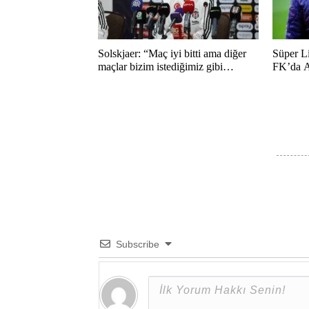
Solskjaer: “Maç iyi bitti ama diğer
Süper L
maçlar bizim istediğimiz gibi
FK’da A
bitmedi”
duygusa
Subscribe