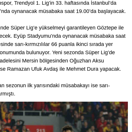
por, Trendyol 1. Lig’in 33. haftasında İstanbul’da
u’nda oynanacak müsabaka saat 19.00’da başlayacak.
sinde Süper Lig’e yükselmeyi garantileyen Göztepe ile
gelecek. Eyüp Stadyumu’nda oynanacak müsabaka saat
nde sarı-kırmızılılar 66 puanla ikinci sırada yer
r konumunda bulunuyor. Yeni sezonda Süper Lig’de
cadelesini Mersin bölgesinden Oğuzhan Aksu
ı ise Ramazan Ufuk Avdaş ile Mehmet Dura yapacak.
n sezonun ilk yarısındaki müsabakayı ise sarı-
rmıştı.