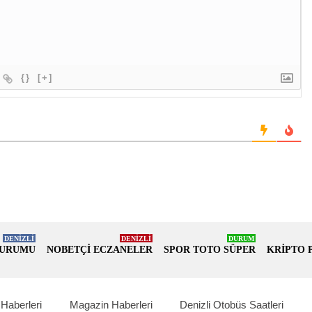
{}
[+]
DENİZLİ
DENİZLİ
DURUM
DURUMU
NOBETÇİ ECZANELER
SPOR TOTO SÜPER
KRİPTO 
Haberleri
Magazin Haberleri
Denizli Otobüs Saatleri