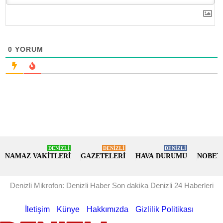
0
YORUM
DENİZLİ
DENİZLİ
DENİZLİ
NAMAZ VAKİTLERİ
GAZETELERİ
HAVA DURUMU
NOBET
Denizli Mikrofon: Denizli Haber Son dakika Denizli 24 Haberleri
İletişim
Künye
Hakkımızda
Gizlilik Politikası