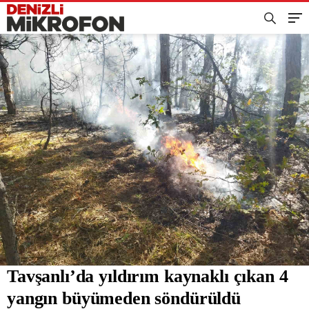
Tavşanlı’da yıldırım kaynaklı çıkan 4
yangın büyümeden söndürüldü