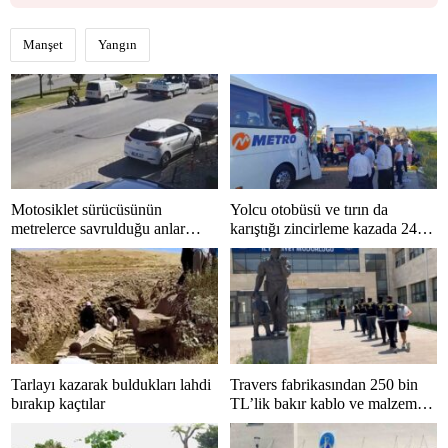
Manşet
Yangın
Motosiklet sürücüsünün
Yolcu otobüsü ve tırın da
metrelerce savrulduğu anlar
karıştığı zincirleme kazada 24
güvenlik kamerasında
kişi yaralandı
Tarlayı kazarak buldukları lahdi
Travers fabrikasından 250 bin
bırakıp kaçtılar
TL’lik bakır kablo ve malzeme
çalan 5 kişi tutuklandı