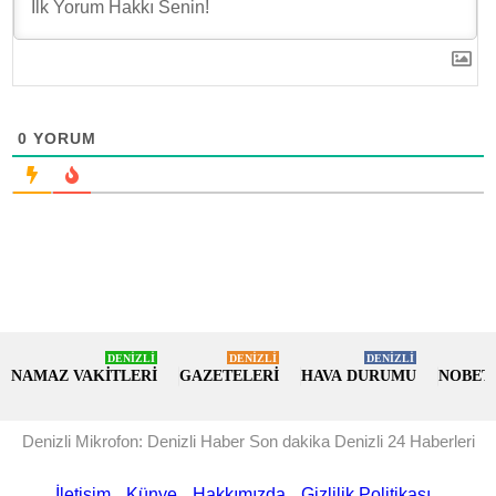
0
YORUM
DENİZLİ
DENİZLİ
DENİZLİ
NAMAZ VAKİTLERİ
GAZETELERİ
HAVA DURUMU
NOBET
Denizli Mikrofon: Denizli Haber Son dakika Denizli 24 Haberleri
İletişim
Künye
Hakkımızda
Gizlilik Politikası