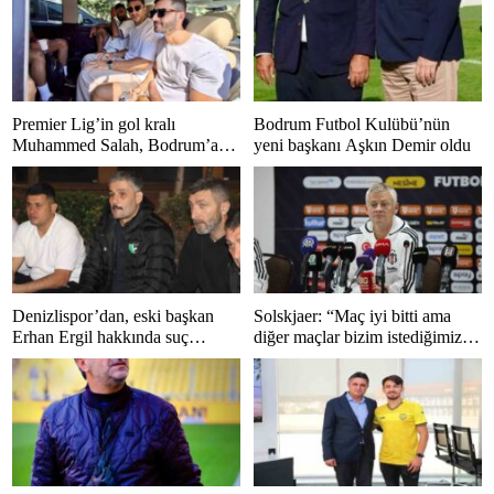
Premier Lig’in gol kralı
Bodrum Futbol Kulübü’nün
Muhammed Salah, Bodrum’a
yeni başkanı Aşkın Demir oldu
hayran kaldı
Denizlispor’dan, eski başkan
Solskjaer: “Maç iyi bitti ama
Erhan Ergil hakkında suç
diğer maçlar bizim istediğimiz
duyurusu
gibi bitmedi”