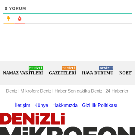
0
YORUM
DENİZLİ
DENİZLİ
DENİZLİ
NAMAZ VAKİTLERİ
GAZETELERİ
HAVA DURUMU
NOBET
Denizli Mikrofon: Denizli Haber Son dakika Denizli 24 Haberleri
İletişim
Künye
Hakkımızda
Gizlilik Politikası