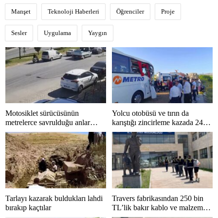
Manşet
Teknoloji Haberleri
Öğrenciler
Proje
Sesler
Uygulama
Yaygın
Motosiklet sürücüsünün
Yolcu otobüsü ve tırın da
metrelerce savrulduğu anlar
karıştığı zincirleme kazada 24
güvenlik kamerasında
kişi yaralandı
Tarlayı kazarak buldukları lahdi
Travers fabrikasından 250 bin
bırakıp kaçtılar
TL’lik bakır kablo ve malzeme
çalan 5 kişi tutuklandı