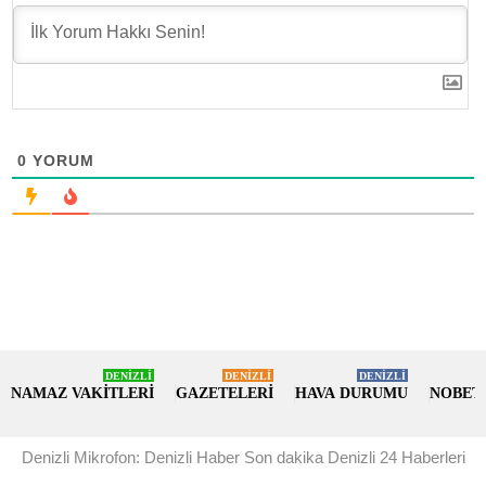
0
YORUM
DENİZLİ
DENİZLİ
DENİZLİ
NAMAZ VAKİTLERİ
GAZETELERİ
HAVA DURUMU
NOBET
Denizli Mikrofon: Denizli Haber Son dakika Denizli 24 Haberleri