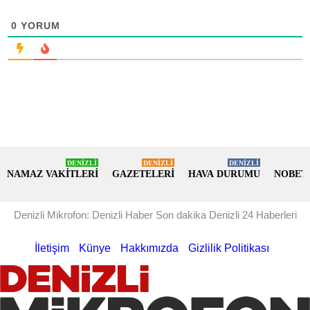
0
YORUM
DENİZLİ
DENİZLİ
DENİZLİ
NAMAZ VAKİTLERİ
GAZETELERİ
HAVA DURUMU
NOBET
Denizli Mikrofon: Denizli Haber Son dakika Denizli 24 Haberleri
İletişim
Künye
Hakkımızda
Gizlilik Politikası