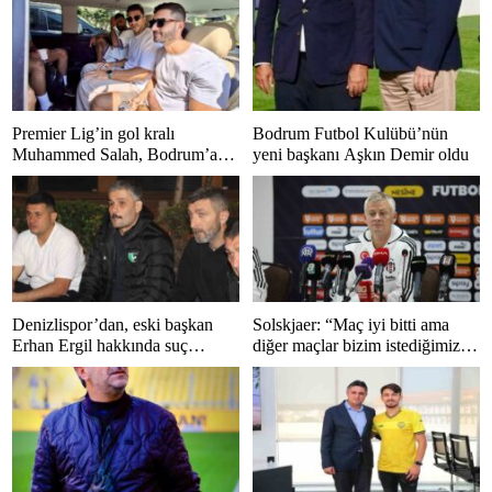
Premier Lig’in gol kralı
Bodrum Futbol Kulübü’nün
Muhammed Salah, Bodrum’a
yeni başkanı Aşkın Demir oldu
hayran kaldı
Denizlispor’dan, eski başkan
Solskjaer: “Maç iyi bitti ama
Erhan Ergil hakkında suç
diğer maçlar bizim istediğimiz
duyurusu
gibi bitmedi”