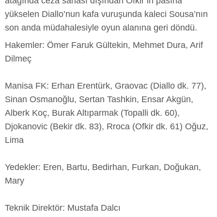
atağında ceza sahası dışından Ofkir’in pasına
yükselen Diallo’nun kafa vuruşunda kaleci Sousa’nın
son anda müdahalesiyle oyun alanına geri döndü.
Hakemler: Ömer Faruk Gültekin, Mehmet Dura, Arif
Dilmeç
Manisa FK: Erhan Erentürk, Graovac (Diallo dk. 77),
Sinan Osmanoğlu, Sertan Tashkin, Ensar Akgün,
Alberk Koç, Burak Altıparmak (Topalli dk. 60),
Djokanovic (Bekir dk. 83), Rroca (Ofkir dk. 61) Oğuz,
Lima
Yedekler: Eren, Bartu, Bedirhan, Furkan, Doğukan,
Mary
Teknik Direktör: Mustafa Dalcı