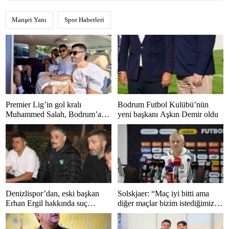
Manşet Yanı
Spor Haberleri
Premier Lig’in gol kralı
Bodrum Futbol Kulübü’nün
Muhammed Salah, Bodrum’a
yeni başkanı Aşkın Demir oldu
hayran kaldı
Denizlispor’dan, eski başkan
Solskjaer: “Maç iyi bitti ama
Erhan Ergil hakkında suç
diğer maçlar bizim istediğimiz
duyurusu
gibi bitmedi”