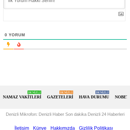
0
YORUM
DENİZLİ
DENİZLİ
DENİZLİ
NAMAZ VAKİTLERİ
GAZETELERİ
HAVA DURUMU
NOBET
Denizli Mikrofon: Denizli Haber Son dakika Denizli 24 Haberleri
İletişim
Künye
Hakkımızda
Gizlilik Politikası