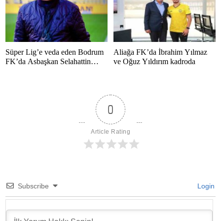
Süper Lig’e veda eden Bodrum
Aliağa FK’da İbrahim Yılmaz
FK’da Asbaşkan Selahattin
ve Oğuz Yıldırım kadroda
Polat’tan duygusal mesaj
0
Article Rating
Subscribe
Login