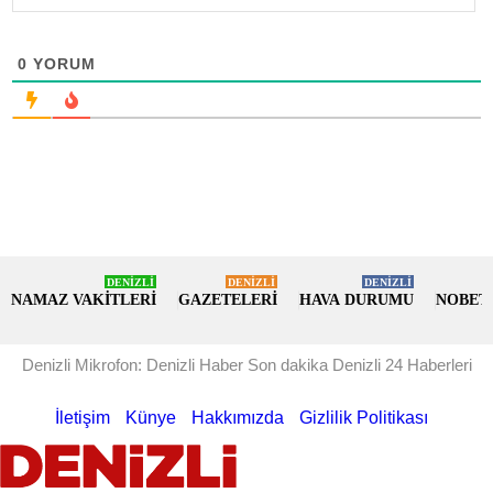
0
YORUM
DENİZLİ
DENİZLİ
DENİZLİ
NAMAZ VAKİTLERİ
GAZETELERİ
HAVA DURUMU
NOBET
Denizli Mikrofon: Denizli Haber Son dakika Denizli 24 Haberleri
İletişim
Künye
Hakkımızda
Gizlilik Politikası