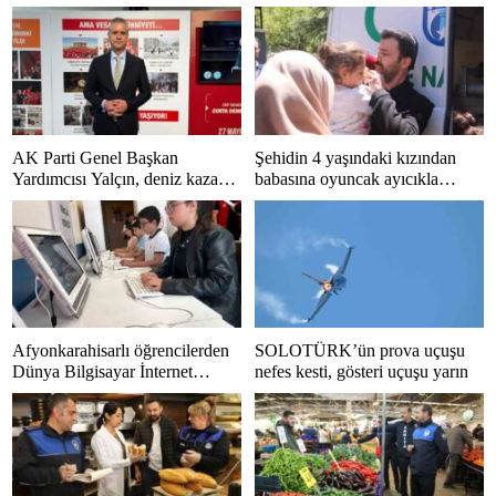
AK Parti Genel Başkan
Şehidin 4 yaşındaki kızından
Yardımcısı Yalçın, deniz kazası
babasına oyuncak ayıcıkla
sonrası hastaneye kaldırıldı
duygusal veda
Afyonkarahisarlı öğrencilerden
SOLOTÜRK’ün prova uçuşu
Dünya Bilgisayar İnternet
nefes kesti, gösteri uçuşu yarın
Klavye Şampiyonası’nda büyük
başarı