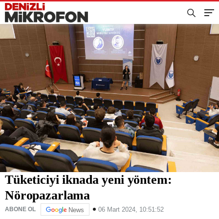
Tüketiciyi iknada yeni yöntem:
Nöropazarlama
06 Mart 2024, 10:51:52
ABONE OL
News