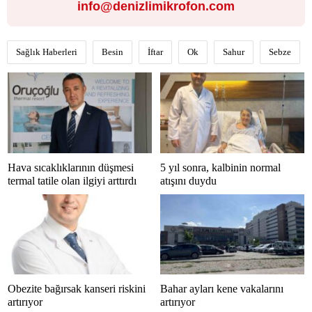
info@denizlimikrofon.com
Sağlık Haberleri
Besin
İftar
Ok
Sahur
Sebze
Hava sıcaklıklarının düşmesi
5 yıl sonra, kalbinin normal
termal tatile olan ilgiyi arttırdı
atışını duydu
Obezite bağırsak kanseri riskini
Bahar ayları kene vakalarını
artırıyor
artırıyor