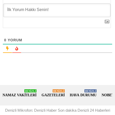
0
YORUM
DENİZLİ
DENİZLİ
DENİZLİ
NAMAZ VAKİTLERİ
GAZETELERİ
HAVA DURUMU
NOBET
Denizli Mikrofon: Denizli Haber Son dakika Denizli 24 Haberleri