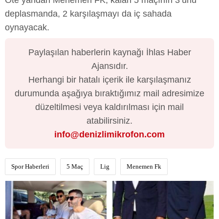
Öte yandan Menemen FK, kalan 5 maçının 3’ünü
deplasmanda, 2 karşılaşmayı da iç sahada
oynayacak.
Paylaşılan haberlerin kaynağı İhlas Haber
Ajansıdır.
Herhangi bir hatalı içerik ile karşılaşmanız
durumunda aşağıya bıraktığımız mail adresimize
düzeltilmesi veya kaldırılması için mail
atabilirsiniz.
info@denizlimikrofon.com
Spor Haberleri
5 Maç
Lig
Menemen Fk