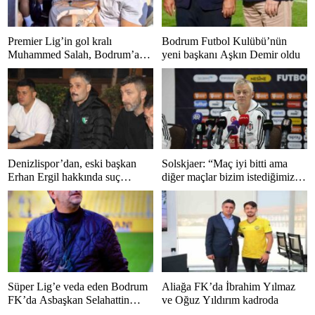
Premier Lig’in gol kralı
Bodrum Futbol Kulübü’nün
Muhammed Salah, Bodrum’a
yeni başkanı Aşkın Demir oldu
hayran kaldı
Denizlispor’dan, eski başkan
Solskjaer: “Maç iyi bitti ama
Erhan Ergil hakkında suç
diğer maçlar bizim istediğimiz
duyurusu
gibi bitmedi”
Süper Lig’e veda eden Bodrum
Aliağa FK’da İbrahim Yılmaz
FK’da Asbaşkan Selahattin
ve Oğuz Yıldırım kadroda
Polat’tan duygusal mesaj