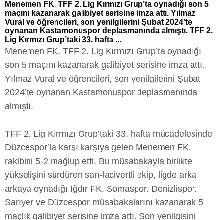
Menemen FK, TFF 2. Lig Kırmızı Grup’ta oynadığı son 5
maçını kazanarak galibiyet serisine imza attı. Yılmaz
Vural ve öğrencileri, son yenilgilerini Şubat 2024’te
oynanan Kastamonuspor deplasmanında almıştı. TFF 2.
Lig Kırmızı Grup’taki 33. hafta ...
Menemen FK, TFF 2. Lig Kırmızı Grup’ta oynadığı
son 5 maçını kazanarak galibiyet serisine imza attı.
Yılmaz Vural ve öğrencileri, son yenilgilerini Şubat
2024’te oynanan Kastamonuspor deplasmanında
almıştı.
TFF 2. Lig Kırmızı Grup’taki 33. hafta mücadelesinde
Düzcespor’la karşı karşıya gelen Menemen FK,
rakibini 5-2 mağlup etti. Bu müsabakayla birlikte
yükselişini sürdüren sarı-lacivertli ekip, ligde arka
arkaya oynadığı Iğdır FK, Somaspor, Denizlispor,
Sarıyer ve Düzcespor müsabakalarını kazanarak 5
maçlık galibiyet serisine imza attı. Son yenilgisini