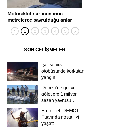
Motosiklet sürücüsünün
Yolcu otobüsü ve tır
metrelerce savrulduğu anlar
karıştığı zincirleme
güvenlik kamerasında
kişi yaralandı
SON GELİŞMELER
İşçi servis
otobüsünde korkutan
yangın
Denizli’de göl ve
göletlere 1 milyon
sazan yavrusu
bırakıldı
Emre Fel, DEMOT
Fuarında nostaljiyi
yaşattı