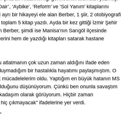
ir’, ‘Aybike’, ‘Reform’ ve ‘Sol Yanım’ kitaplarını
i ayrı bir hikayeyi ele alan Berber, 1 şiir, 2 otobiyografi
toplam 5 kitap yazdı. Ayda bir kez gittiği İzmir Şehir
 Berber, şimdi ise Manisa’nın Sarıgöl ilçesinde
rini hem de yazdığı kitapları satarak hastane
u atlatmanın çok uzun zaman aldığını ifade eden
duymadığım bir hastalıkla hayatımı paylaşmıştım. O
k mücadelelerim oldu. Yaptığım en büyük hatanın MS
 olduğunu düşünüyorum. Çünkü ben onunla savaştım
arkadaşım olarak görüyorum. Hiçbir zaman
ç çıkmayacak” ifadelerine yer verdi.
”