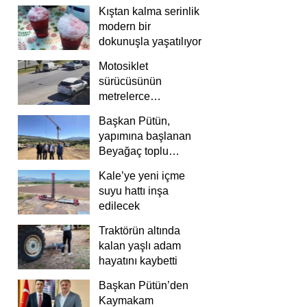
Kıştan kalma serinlik
modern bir
dokunuşla yaşatılıyor
Motosiklet
sürücüsünün
metrelerce
savrulduğu anlar
Başkan Pütün,
güvenlik
yapımına başlanan
kamerasında
Beyağaç toplu
konutlarını inceledi
Kale’ye yeni içme
suyu hattı inşa
edilecek
Traktörün altında
kalan yaşlı adam
hayatını kaybetti
Başkan Pütün’den
Kaymakam