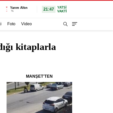
YATSI
Yarım Altın
21:47
%
VAKTİ
i
Foto
Video
ığı kitaplarla
MANŞET'TEN