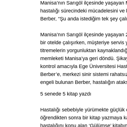
Manisa’nın Sarıgöl ilçesinde yaşayan 
hastalığı sürecindeki mücadelesini ve 
Berber, “Şu anda istediğim tek şey çal
Manisa’nın Sarıgöl ilçesinde yaşayan 
bir otelde çalışırken, müşteriye servis ya
titremelerin yorgunluktan kaynaklandığ
memleketi Manisa’ya geri döndü. Şikay
kontrol amacıyla Ege Üniversitesi Has
Berber’e, merkezi sinir sistemi rahatsı
engeli bulunan Berber, hastalığın ataks
5 senede 5 kitap yazdı
Hastalığı sebebiyle yürümekte güçlük 
öğrendikten sonra bir kitap yazmaya kar
hastalığını konu alan ‘Gülümse’ kitabın