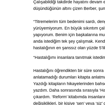
Çalışabildiği takdirde hayatını devam e
düşündüğünün altını çizen Berber, şunl
“Titremelerim tüm bedenimi sardı, de
yürüyemiyorum. En büyük sıkıntım çal
yapıyorum. Benim için başkalarına muh
anda istediğim tek şey çalışmak. Kend
hastalığının en şanssız olan yüzde 5’l
“Hastalığımı insanlara tanıtmak istedi
Hastalığını öğrendikten bir süre sonra
anlatamadığı durumları kitapta anlatmak
Yazdığı kitapların hikayelerinden bahs
yazdım. Daha sonrasında sırasıyla ‘Hay
çıkardım. ‘Reform’ kitabımda insanları
değişiklikleri, bir kişiye ‘sen’ veya ‘si