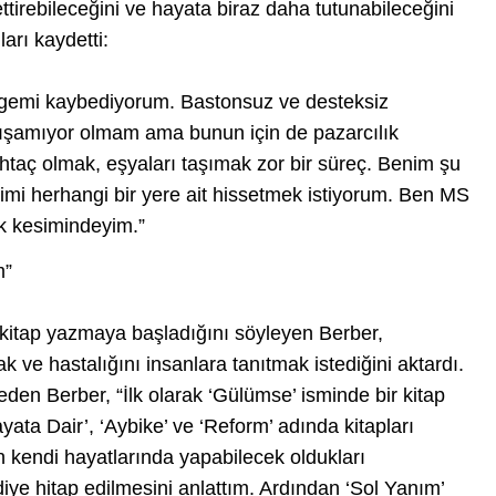
ttirebileceğini ve hayata biraz daha tutunabileceğini
arı kaydetti:
ngemi kaybediyorum. Bastonsuz ve desteksiz
ışamıyor olmam ama bunun için de pazarcılık
taç olmak, eşyaları taşımak zor bir süreç. Benim şu
imi herhangi bir yere ait hissetmek istiyorum. Ben MS
ik kesimindeyim.”
m”
 kitap yazmaya başladığını söyleyen Berber,
 ve hastalığını insanlara tanıtmak istediğini aktardı.
eden Berber, “İlk olarak ‘Gülümse’ isminde bir kitap
ata Dair’, ‘Aybike’ ve ‘Reform’ adında kitapları
n kendi hayatlarında yapabilecek oldukları
z’ diye hitap edilmesini anlattım. Ardından ‘Sol Yanım’