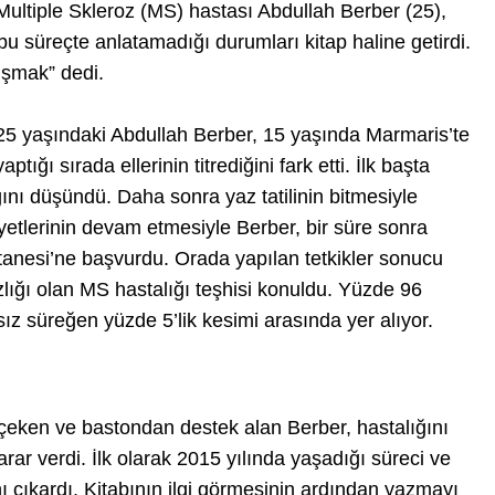
Multiple Skleroz (MS) hastası Abdullah Berber (25),
bu süreçte anlatamadığı durumları kitap haline getirdi.
ışmak” dedi.
25 yaşındaki Abdullah Berber, 15 yaşında Marmaris’te
ptığı sırada ellerinin titrediğini fark etti. İlk başta
ını düşündü. Daha sonra yaz tatilinin bitmesiyle
etlerinin devam etmesiyle Berber, bir süre sonra
tanesi’ne başvurdu. Orada yapılan tetkikler sonucu
zlığı olan MS hastalığı teşhisi konuldu. Yüzde 96
ız süreğen yüzde 5’lik kesimi arasında yer alıyor.
çeken ve bastondan destek alan Berber, hastalığını
ar verdi. İlk olarak 2015 yılında yaşadığı süreci ve
ı çıkardı. Kitabının ilgi görmesinin ardından yazmayı