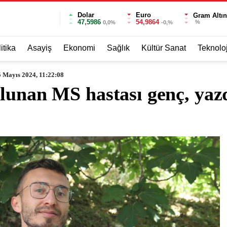
Dolar
Euro
Gram Altın
47,5986
54,9864
%
0,0%
-0,%
itika
Asayiş
Ekonomi
Sağlık
Kültür Sanat
Teknoloj
 Mayıs 2024, 11:22:08
lunan MS hastası genç, yazd