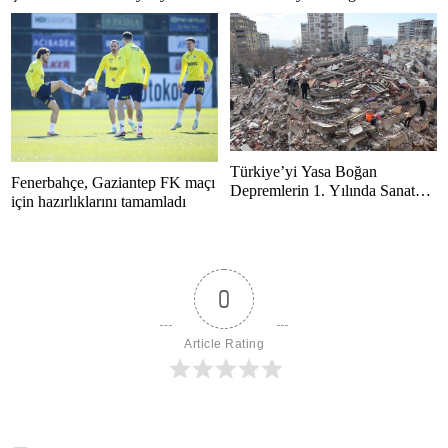
yeri dolduruluyor! Statta izlendi
Türkiye’yi Yasa Boğan
Fenerbahçe, Gaziantep FK maçı
Depremlerin 1. Yılında Sanat
için hazırlıklarını tamamladı
Dünyası Anma Töreni
Düzenledi
0
Article Rating