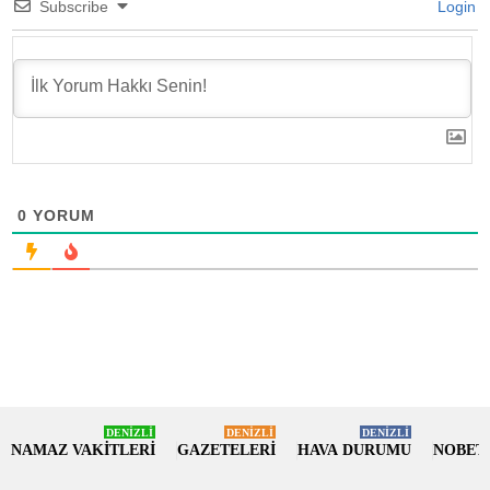
Subscribe
Login
0
YORUM
DENİZLİ
DENİZLİ
DENİZLİ
NAMAZ VAKİTLERİ
GAZETELERİ
HAVA DURUMU
NOBET