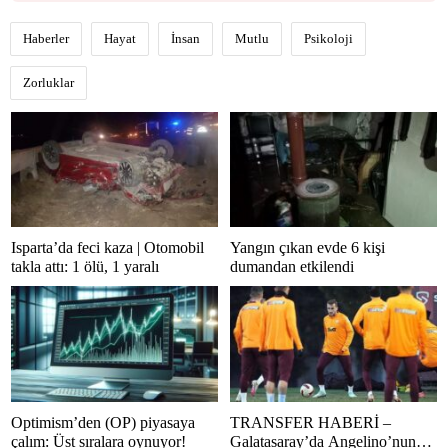
Haberler
Hayat
İnsan
Mutlu
Psikoloji
Zorluklar
Isparta’da feci kaza | Otomobil
Yangın çıkan evde 6 kişi
takla attı: 1 ölü, 1 yaralı
dumandan etkilendi
Optimism’den (OP) piyasaya
TRANSFER HABERİ –
çalım: Üst sıralara oynuyor!
Galatasaray’da Angelino’nun