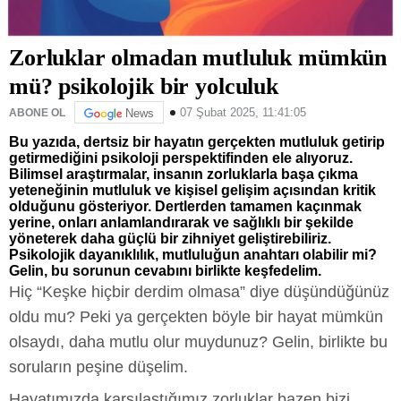
Zorluklar olmadan mutluluk mümkün
mü? psikolojik bir yolculuk
07 Şubat 2025, 11:41:05
ABONE OL
News
Bu yazıda, dertsiz bir hayatın gerçekten mutluluk getirip
getirmediğini psikoloji perspektifinden ele alıyoruz.
Bilimsel araştırmalar, insanın zorluklarla başa çıkma
yeteneğinin mutluluk ve kişisel gelişim açısından kritik
olduğunu gösteriyor. Dertlerden tamamen kaçınmak
yerine, onları anlamlandırarak ve sağlıklı bir şekilde
yöneterek daha güçlü bir zihniyet geliştirebiliriz.
Psikolojik dayanıklılık, mutluluğun anahtarı olabilir mi?
Gelin, bu sorunun cevabını birlikte keşfedelim.
Hiç “Keşke hiçbir derdim olmasa” diye düşündüğünüz
oldu mu? Peki ya gerçekten böyle bir hayat mümkün
olsaydı, daha mutlu olur muydunuz? Gelin, birlikte bu
soruların peşine düşelim.
Hayatımızda karşılaştığımız zorluklar bazen bizi