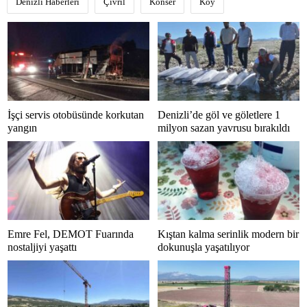
Denizli Haberleri
Çivril
Konser
Köy
İşçi servis otobüsünde korkutan
Denizli’de göl ve göletlere 1
yangın
milyon sazan yavrusu bırakıldı
Emre Fel, DEMOT Fuarında
Kıştan kalma serinlik modern bir
nostaljiyi yaşattı
dokunuşla yaşatılıyor