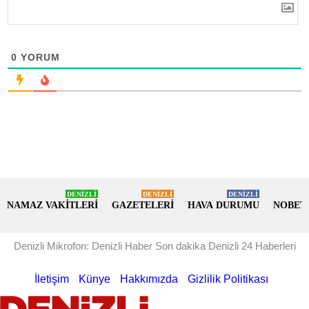
0
YORUM
DENİZLİ
DENİZLİ
DENİZLİ
NAMAZ VAKİTLERİ
GAZETELERİ
HAVA DURUMU
NOBET
Denizli Mikrofon: Denizli Haber Son dakika Denizli 24 Haberleri
İletişim
Künye
Hakkımızda
Gizlilik Politikası