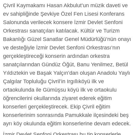
Çivril Kaymakamı Hasan Akbulut’un müzik daveti ve
ev sahipliğinde Şevkiye Özel Fen Lisesi Konferans
Salonunda verilecek konsere İzmir Devlet Senfoni
Orkestrası sanatçıları katılacak. Kültür ve Turizm
Bakanlığı Güzel Sanatlar Genel Müdürlüğü’nün onayı
ve desteğiyle İzmir Devlet Senfoni Orkestrası’nın
gerçekleştireceği konserin ardından orkestra
sanatçılarından Gündüz Öğüt, Banu Yenilmez, Betül
Yıldıztekin ve Başak Yalçın’dan oluşan Anadolu Yaylı
Çalgılar Topluluğu Çivril’in Irgıllıköyü ilk ve
ortaokulunda ile Gümüşsu köyü ilk ve ortaokulu
öğrencilerini okullarında ziyaret ederek eğitim
konserleri gerçekleştirecek. Ekip Çivril eğitim
konserlerinim sonrasında Pamukkale ilçesindeki beş
ayrı köy okulunda eğitim konserlerine devam edecek.
İzmir Devlet Senfoni Orkestrası bu tip konserlerle