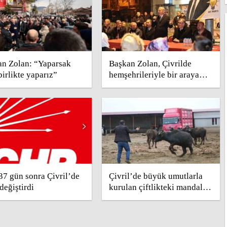
an Zolan: “Yaparsak
Başkan Zolan, Çivrilde
birlikte yaparız”
hemşehrileriyle bir araya
geldi
7 gün sonra Çivril’de
Çivril’de büyük umutlarla
değiştirdi
kurulan çiftlikteki mandalar
satıldı