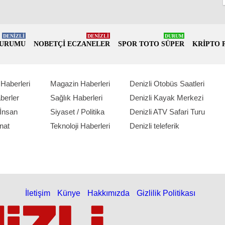
DENİZLİ
DENİZLİ
DURUM
DURUMU
NOBETÇİ ECZANELER
SPOR TOTO SÜPER
KRİPTO 
Haberleri
Magazin Haberleri
Denizli Otobüs Saatleri
berler
Sağlık Haberleri
Denizli Kayak Merkezi
İnsan
Siyaset / Politika
Denizli ATV Safari Turu
nat
Teknoloji Haberleri
Denizli teleferik
İletişim
Künye
Hakkımızda
Gizlilik Politikası