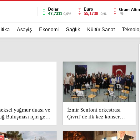
Dolar
Euro
Gram Altın
47,7311
55,1738
%
0,0%
-0,%
itika
Asayiş
Ekonomi
Sağlık
Kültür Sanat
Teknoloj
eksel yağmur duası ve
İzmir Senfoni orkestrası
ğ Buluşması için geri
Çivril’de ilk kez konser
 başladı
verdi