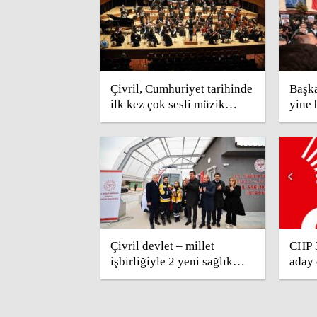
Çivril, Cumhuriyet tarihinde
Başk
ilk kez çok sesli müzik
yine 
konseri dinleyecek
Çivril devlet – millet
CHP 3
işbirliğiyle 2 yeni sağlık
aday 
tesisine kavuştu