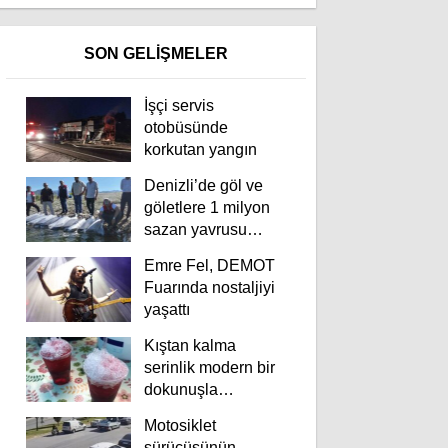
SON GELİŞMELER
İşçi servis
otobüsünde
korkutan yangın
Denizli’de göl ve
göletlere 1 milyon
sazan yavrusu
bırakıldı
Emre Fel, DEMOT
Fuarında nostaljiyi
yaşattı
Kıştan kalma
serinlik modern bir
dokunuşla
yaşatılıyor
Motosiklet
sürücüsünün