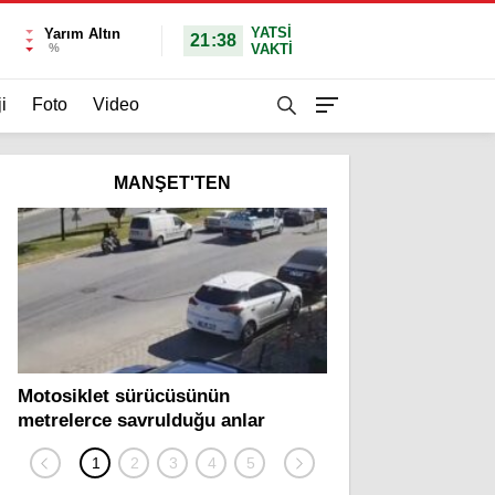
YATSI
Yarım Altın
21:38
%
VAKTİ
i
Foto
Video
MANŞET'TEN
Motosiklet sürücüsünün
Yolcu otobüsü ve tı
metrelerce savrulduğu anlar
zincirleme kazada 2
güvenlik kamerasında