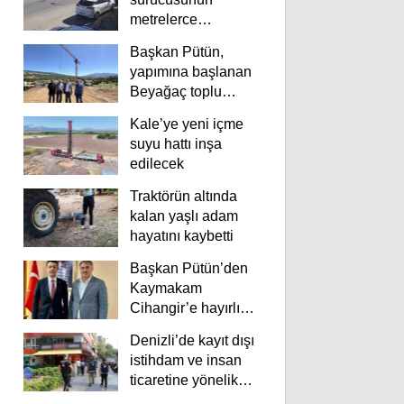
metrelerce
savrulduğu anlar
Başkan Pütün,
güvenlik
yapımına başlanan
kamerasında
Beyağaç toplu
konutlarını inceledi
Kale’ye yeni içme
suyu hattı inşa
edilecek
Traktörün altında
kalan yaşlı adam
hayatını kaybetti
Başkan Pütün’den
Kaymakam
Cihangir’e hayırlı
olsun ziyareti
Denizli’de kayıt dışı
istihdam ve insan
ticaretine yönelik
deneti yapıldı