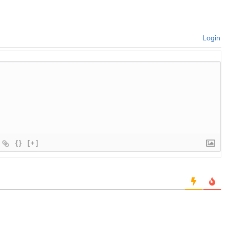
Login
{}
[+]