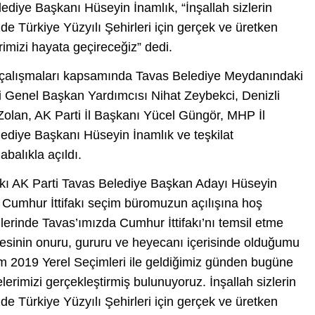
ediye Başkanı Hüseyin İnamlık, “İnşallah sizlerin
de Türkiye Yüzyılı Şehirleri için gerçek ve üretken
erimizi hayata geçireceğiz” dedi.
im çalışmaları kapsamında Tavas Belediye Meydanındaki
 Genel Başkan Yardımcısı Nihat Zeybekci, Denizli
lan, AK Parti İl Başkanı Yücel Güngör, MHP İl
ediye Başkanı Hüseyin İnamlık ve teşkilat
abalıkla açıldı.
akı AK Parti Tavas Belediye Başkan Adayı Hüseyin
 Cumhur İttifakı seçim büromuzun açılışına hoş
mlerinde Tavas’ımızda Cumhur İttifakı’nı temsil etme
mesinin onuru, gururu ve heyecanı içerisinde olduğumu
im 2019 Yerel Seçimleri ile geldiğimiz günden bugüne
rimizi gerçekleştirmiş bulunuyoruz. İnşallah sizlerin
de Türkiye Yüzyılı Şehirleri için gerçek ve üretken