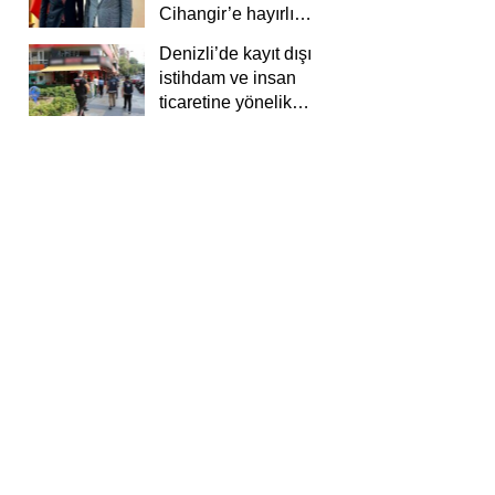
Cihangir’e hayırlı
olsun ziyareti
Denizli’de kayıt dışı
istihdam ve insan
ticaretine yönelik
deneti yapıldı