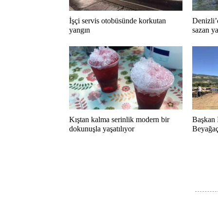
İşçi servis otobüsünde korkutan
Denizli’
yangın
sazan ya
Kıştan kalma serinlik modern bir
Başkan 
dokunuşla yaşatılıyor
Beyağaç 