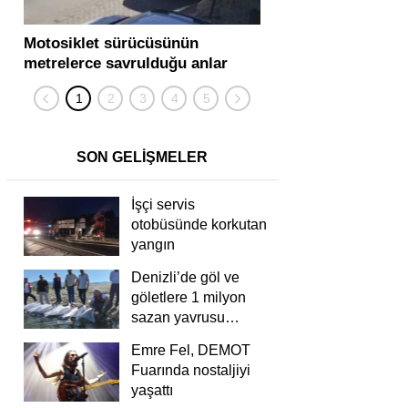
Motosiklet sürücüsünün
Yolcu otobüsü ve tır
metrelerce savrulduğu anlar
karıştığı zincirleme
güvenlik kamerasında
kişi yaralandı
SON GELİŞMELER
İşçi servis
otobüsünde korkutan
yangın
Denizli’de göl ve
göletlere 1 milyon
sazan yavrusu
bırakıldı
Emre Fel, DEMOT
Fuarında nostaljiyi
yaşattı