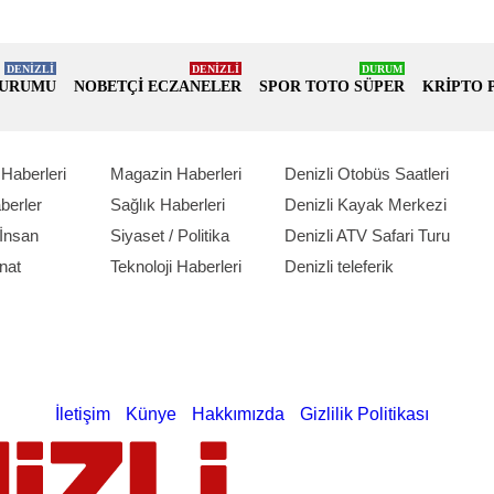
DENİZLİ
DENİZLİ
DURUM
DURUMU
NOBETÇİ ECZANELER
SPOR TOTO SÜPER
KRİPTO 
Haberleri
Magazin Haberleri
Denizli Otobüs Saatleri
berler
Sağlık Haberleri
Denizli Kayak Merkezi
İnsan
Siyaset / Politika
Denizli ATV Safari Turu
nat
Teknoloji Haberleri
Denizli teleferik
İletişim
Künye
Hakkımızda
Gizlilik Politikası