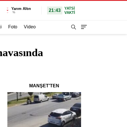
YATSI
Yarım Altın
21:43
%
VAKTİ
i
Foto
Video
havasında
MANŞET'TEN