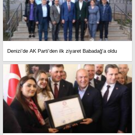
Denizi’de AK Parti’den ilk ziyaret Babadağ’a oldu