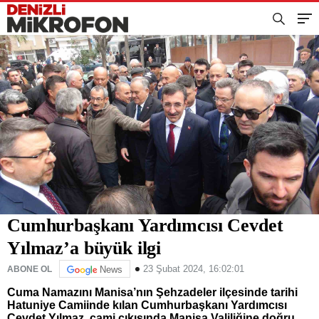
Cumhurbaşkanı Yardımcısı Cevdet
Yılmaz’a büyük ilgi
23 Şubat 2024, 16:02:01
ABONE OL
News
Cuma Namazını Manisa’nın Şehzadeler ilçesinde tarihi
Hatuniye Camiinde kılan Cumhurbaşkanı Yardımcısı
Cevdet Yılmaz, cami çıkışında Manisa Valiliğine doğru