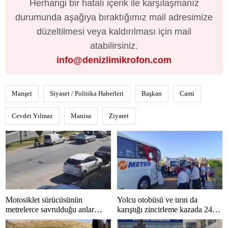
Herhangi bir hatalı içerik ile karşılaşmanız
durumunda aşağıya bıraktığımız mail adresimize
düzeltilmesi veya kaldırılması için mail
atabilirsiniz.
info@denizlimikrofon.com
Manşet
Siyaset / Politika Haberleri
Başkan
Cami
Cevdet Yılmaz
Manisa
Ziyaret
Motosiklet sürücüsünün
Yolcu otobüsü ve tırın da
metrelerce savrulduğu anlar
karıştığı zincirleme kazada 24
güvenlik kamerasında
kişi yaralandı