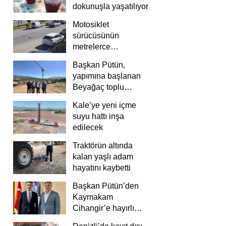
dokunuşla yaşatılıyor
Motosiklet
sürücüsünün
metrelerce
savrulduğu anlar
Başkan Pütün,
güvenlik
yapımına başlanan
kamerasında
Beyağaç toplu
konutlarını inceledi
Kale’ye yeni içme
suyu hattı inşa
edilecek
Traktörün altında
kalan yaşlı adam
hayatını kaybetti
Başkan Pütün’den
Kaymakam
Cihangir’e hayırlı
olsun ziyareti