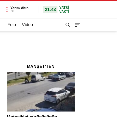
YATSI
Yarım Altın
21:43
%
VAKTİ
i
Foto
Video
MANŞET'TEN
Motosiklet sürücüsünün
Yolcu otobüsü ve tır