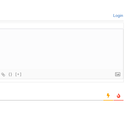
Login
{}
[+]