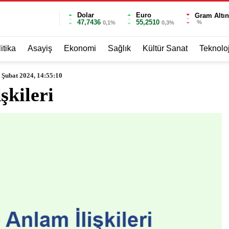
Dolar
Euro
Gram Altın
47,7436
55,2510
%
0,1%
0,3%
itika
Asayiş
Ekonomi
Sağlık
Kültür Sanat
Teknoloj
 Şubat 2024, 14:55:10
şkileri