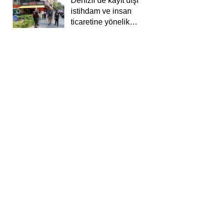
Denizli’de kayıt dışı
istihdam ve insan
ticaretine yönelik
deneti yapıldı