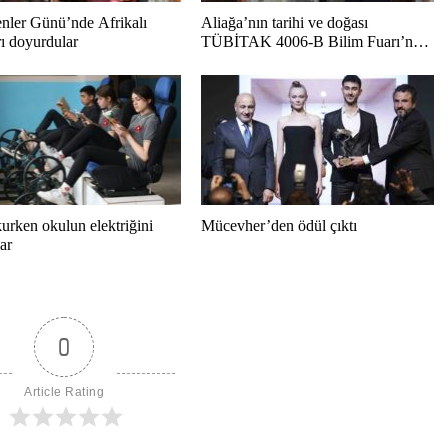
nler Günü’nde Afrikalı
Aliağa’nın tarihi ve doğası
ı doyurdular
TÜBİTAK 4006-B Bilim Fuarı’nda
renklendi
urken okulun elektriğini
Mücevher’den ödül çıktı
lar
0
Article Rating