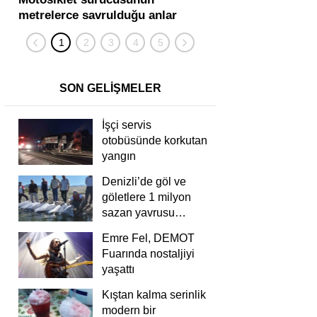
metrelerce savrulduğu anlar
karıştığı zincirleme
güvenlik kamerasında
kişi yaralandı
SON GELİŞMELER
İşçi servis
otobüsünde korkutan
yangın
Denizli’de göl ve
göletlere 1 milyon
sazan yavrusu
bırakıldı
Emre Fel, DEMOT
Fuarında nostaljiyi
yaşattı
Kıştan kalma serinlik
modern bir