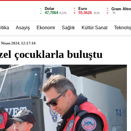
Dolar
Euro
Gram Altın
47,7064
55,0626
%
0,1%
-0,%
itika
Asayiş
Ekonomi
Sağlık
Kültür Sanat
Teknoloj
 Nisan 2024, 12:17:16
zel çocuklarla buluştu