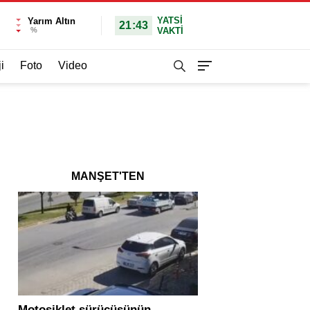
YATSI
Yarım Altın
21:43
%
VAKTİ
i
Foto
Video
MANŞET'TEN
Motosiklet sürücüsünün
Yolcu otobüsü ve tır