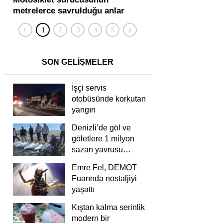
metrelerce savrulduğu anlar
karıştığı zincirleme
güvenlik kamerasında
kişi yaralandı
SON GELİŞMELER
İşçi servis
otobüsünde korkutan
yangın
Denizli’de göl ve
göletlere 1 milyon
sazan yavrusu
bırakıldı
Emre Fel, DEMOT
Fuarında nostaljiyi
yaşattı
Kıştan kalma serinlik
modern bir