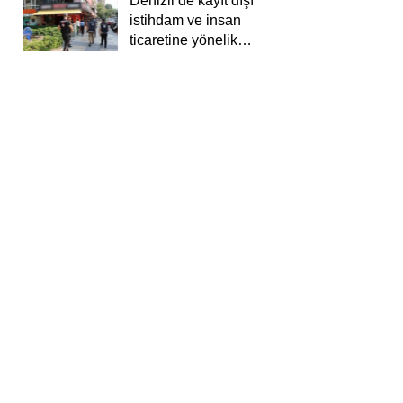
Denizli’de kayıt dışı
istihdam ve insan
ticaretine yönelik
deneti yapıldı