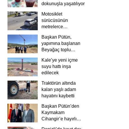
dokunuşla yaşatılıyor
Motosiklet
sürücüsünün
metrelerce
savrulduğu anlar
Başkan Pütün,
güvenlik
yapımına başlanan
kamerasında
Beyağaç toplu
konutlarını inceledi
Kale’ye yeni içme
suyu hattı inşa
edilecek
Traktörün altında
kalan yaşlı adam
hayatını kaybetti
Başkan Pütün’den
Kaymakam
Cihangir’e hayırlı
olsun ziyareti