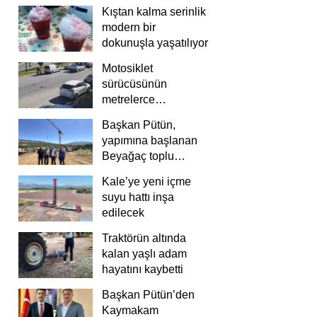
Kıştan kalma serinlik
modern bir
dokunuşla yaşatılıyor
Motosiklet
sürücüsünün
metrelerce
savrulduğu anlar
Başkan Pütün,
güvenlik
yapımına başlanan
kamerasında
Beyağaç toplu
konutlarını inceledi
Kale’ye yeni içme
suyu hattı inşa
edilecek
Traktörün altında
kalan yaşlı adam
hayatını kaybetti
Başkan Pütün’den
Kaymakam