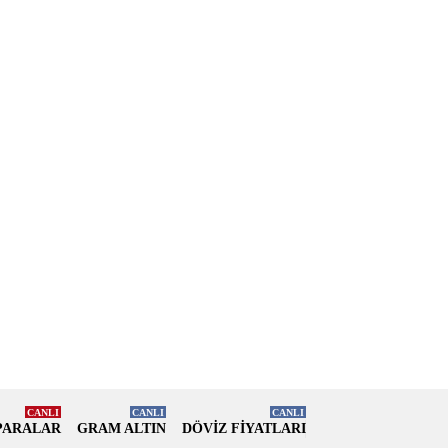
CANLI
CANLI
CANLI
PARALAR
GRAM ALTIN
DÖVİZ FİYATLARI