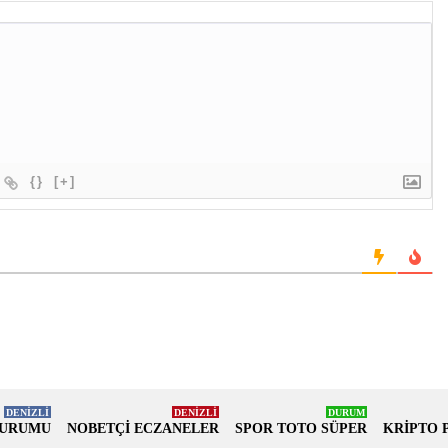
{}
[+]
DENİZLİ
DENİZLİ
DURUM
DURUMU
NOBETÇİ ECZANELER
SPOR TOTO SÜPER
KRİPTO 