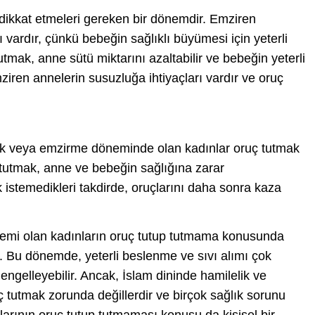
ikkat etmeleri gereken bir dönemdir. Emziren
ı vardır, çünkü bebeğin sağlıklı büyümesi için yeterli
utmak, anne sütü miktarını azaltabilir ve bebeğin yeterli
ziren annelerin susuzluğa ihtiyaçları vardır ve oruç
elik veya emzirme döneminde olan kadınlar oruç tutmak
tutmak, anne ve bebeğin sağlığına zarar
 istemedikleri takdirde, oruçlarını daha sonra kaza
emi olan kadınların oruç tutup tutmama konusunda
. Bu dönemde, yeterli beslenme ve sıvı alımı çok
 engelleyebilir. Ancak, İslam dininde hamilelik ve
tutmak zorunda değillerdir ve birçok sağlık sorunu
arının oruç tutup tutmaması konusu da kişisel bir