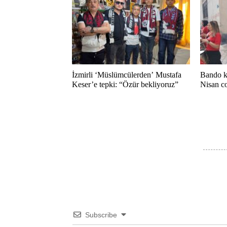
İzmirli ‘Müslümcülerden’ Mustafa
Bando ku
Keser’e tepki: “Özür bekliyoruz”
Nisan co
Subscribe