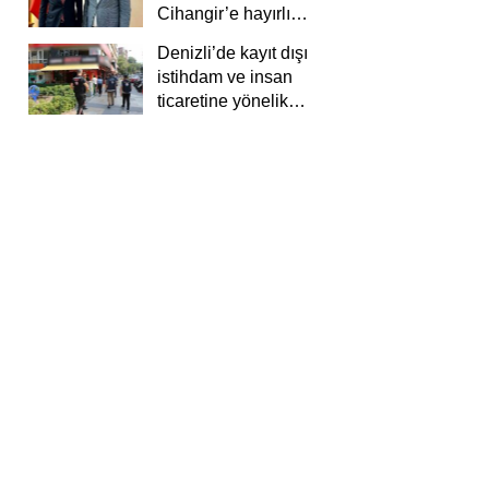
Cihangir’e hayırlı
olsun ziyareti
Denizli’de kayıt dışı
istihdam ve insan
ticaretine yönelik
deneti yapıldı