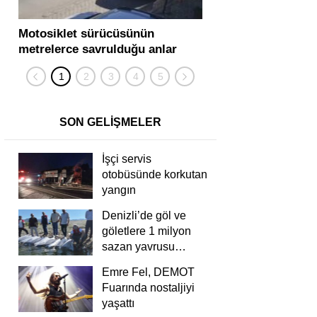
Motosiklet sürücüsünün
Yolcu otobüsü ve tır
metrelerce savrulduğu anlar
karıştığı zincirleme
güvenlik kamerasında
kişi yaralandı
SON GELİŞMELER
İşçi servis
otobüsünde korkutan
yangın
Denizli’de göl ve
göletlere 1 milyon
sazan yavrusu
bırakıldı
Emre Fel, DEMOT
Fuarında nostaljiyi
yaşattı