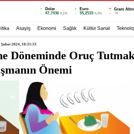
Dolar
Euro
Gram Altın
47,7436
55,2510
%
0,1%
0,3%
itika
Asayiş
Ekonomi
Sağlık
Kültür Sanat
Teknoloj
 Şubat 2024, 10:31:33
me Döneminde Oruç Tutmak:
nışmanın Önemi