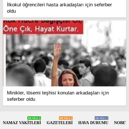
İlkokul öğrencileri hasta arkadaşları için seferber
oldu
Minikler, lösemi teşhisi konulan arkadaşları için
seferber oldu
DENİZLİ
DENİZLİ
DENİZLİ
NAMAZ VAKİTLERİ
GAZETELERİ
HAVA DURUMU
NOBET