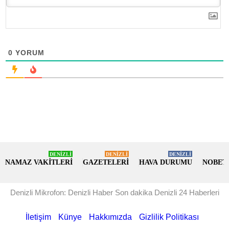
0
YORUM
DENİZLİ
DENİZLİ
DENİZLİ
NAMAZ VAKİTLERİ
GAZETELERİ
HAVA DURUMU
NOBET
Denizli Mikrofon: Denizli Haber Son dakika Denizli 24 Haberleri
İletişim
Künye
Hakkımızda
Gizlilik Politikası