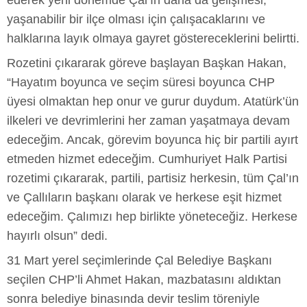
ederek yeni dönemde Çal’ın daha da gelişmesi,
yaşanabilir bir ilçe olması için çalışacaklarını ve
halklarına layık olmaya gayret göstereceklerini belirtti.
Rozetini çıkararak göreve başlayan Başkan Hakan,
“Hayatım boyunca ve seçim süresi boyunca CHP
üyesi olmaktan hep onur ve gurur duydum. Atatürk’ün
ilkeleri ve devrimlerini her zaman yaşatmaya devam
edeceğim. Ancak, görevim boyunca hiç bir partili ayırt
etmeden hizmet edeceğim. Cumhuriyet Halk Partisi
rozetimi çıkararak, partili, partisiz herkesin, tüm Çal’ın
ve Çallıların başkanı olarak ve herkese eşit hizmet
edeceğim. Çalımızı hep birlikte yöneteceğiz. Herkese
hayırlı olsun” dedi.
31 Mart yerel seçimlerinde Çal Belediye Başkanı
seçilen CHP’li Ahmet Hakan, mazbatasını aldıktan
sonra belediye binasında devir teslim töreniyle