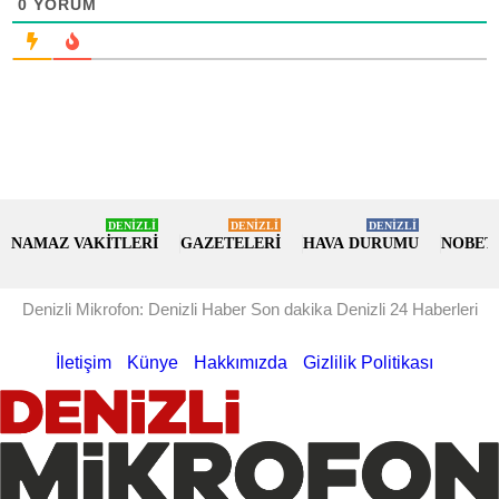
0
YORUM
DENİZLİ
DENİZLİ
DENİZLİ
NAMAZ VAKİTLERİ
GAZETELERİ
HAVA DURUMU
NOBET
Denizli Mikrofon: Denizli Haber Son dakika Denizli 24 Haberleri
İletişim
Künye
Hakkımızda
Gizlilik Politikası