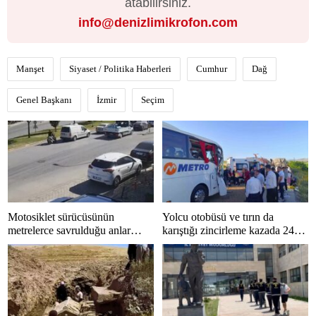
atabilirsiniz.
info@denizlimikrofon.com
Manşet
Siyaset / Politika Haberleri
Cumhur
Dağ
Genel Başkanı
İzmir
Seçim
Motosiklet sürücüsünün
Yolcu otobüsü ve tırın da
metrelerce savrulduğu anlar
karıştığı zincirleme kazada 24
güvenlik kamerasında
kişi yaralandı