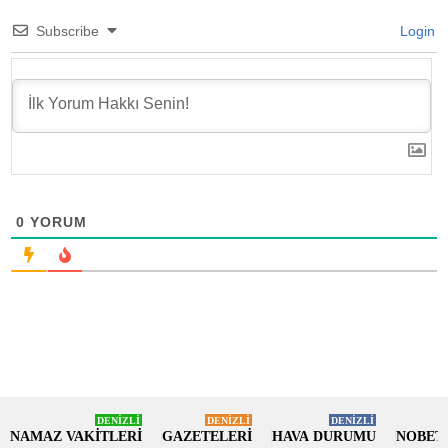
Subscribe
Login
0
YORUM
DENİZLİ
DENİZLİ
DENİZLİ
NAMAZ VAKİTLERİ
GAZETELERİ
HAVA DURUMU
NOBET