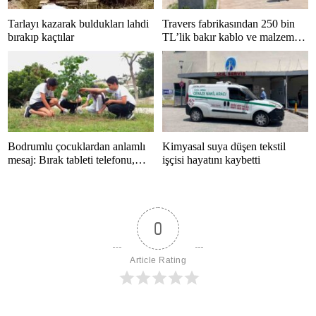
Tarlayı kazarak buldukları lahdi
Travers fabrikasından 250 bin
bırakıp kaçtılar
TL’lik bakır kablo ve malzeme
çalan 5 kişi tutuklandı
Bodrumlu çocuklardan anlamlı
Kimyasal suya düşen tekstil
mesaj: Bırak tableti telefonu,
işçisi hayatını kaybetti
hayatı kaçırma
0
Article Rating