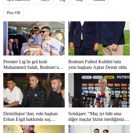
Play-Off
Premier Lig’in gol kralı
Bodrum Futbol Kulübü’nün
Muhammed Salah, Bodrum’a
yeni başkanı Aşkın Demir oldu
hayran kaldı
Denizlispor’dan, eski başkan
Solskjaer: “Maç iyi bitti ama
Erhan Ergil hakkında suç
diğer maçlar bizim istediğimiz
duyurusu
gibi bitmedi”