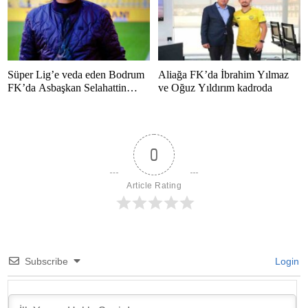
Süper Lig’e veda eden Bodrum
Aliağa FK’da İbrahim Yılmaz
FK’da Asbaşkan Selahattin
ve Oğuz Yıldırım kadroda
Polat’tan duygusal mesaj
0
Article Rating
Subscribe
Login