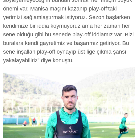
söyleyemeyeceğim bundan sonraki her maçın büyük
önemi var. Manisa maçını kazanıp play-off’taki
yerimizi sağlamlaştırmak istiyoruz. Sezon başlarken
kendimize bir iddia koymuyoruz ama her zaman her
sene olduğu gibi bu senede play-off iddiamız var. Bizi
buralara kendi gayretimiz ve başarımız getiriyor. Bu
sene inşallah play-off oynayıp üst lige çıkma şansı
yakalayabiliriz” diye konuştu.