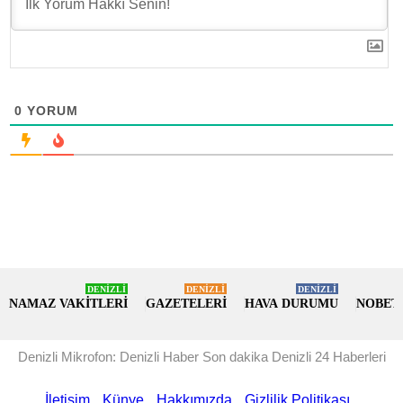
0
YORUM
DENİZLİ
DENİZLİ
DENİZLİ
NAMAZ VAKİTLERİ
GAZETELERİ
HAVA DURUMU
NOBET
Denizli Mikrofon: Denizli Haber Son dakika Denizli 24 Haberleri
İletişim
Künye
Hakkımızda
Gizlilik Politikası