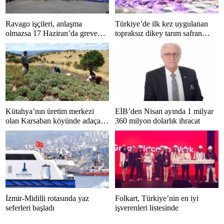
Ravago işçileri, anlaşma
Türkiye’de ilk kez uygulanan
olmazsa 17 Haziran’da greve
topraksız dikey tarım safran
gidiyor
tesisinde hasat başladı
Kütahya’nın üretim merkezi
EİB’den Nisan ayında 1 milyar
olan Karsaban köyünde adaçayı
360 milyon dolarlık ihracat
hasadı başladı
İzmir-Midilli rotasında yaz
Folkart, Türkiye’nin en iyi
seferleri başladı
işverenleri listesinde