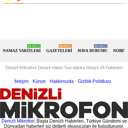
DENİZLİ
DENİZLİ
DENİZLİ
NAMAZ VAKİTLERİ
GAZETELERİ
HAVA DURUMU
NOBET
Denizli Mikrofon: Denizli Haber Son dakika Denizli 24 Haberleri
İletişim
Künye
Hakkımızda
Gizlilik Politikası
Denizli Mikrofon
; Başta Denizli Haberleri, Türkiye Gündemi ve
Dünyadan haberleri siz değerli okuyucuları ile buluşturuyor.