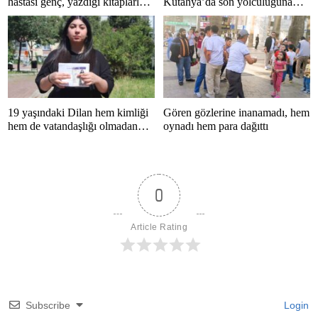
hastası genç, yazdığı kitaplarla
Kütahya’da son yolculuğuna
hayata tutunuyor
uğurlandı
19 yaşındaki Dilan hem kimliği
Gören gözlerine inanamadı, hem
hem de vatandaşlığı olmadan
oynadı hem para dağıttı
yaşıyor
0
Article Rating
Subscribe
Login