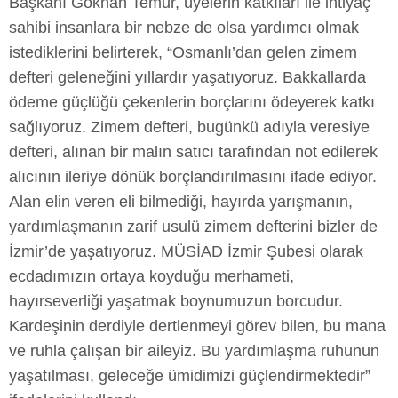
Başkanı Gökhan Temur, üyelerin katkıları ile ihtiyaç
sahibi insanlara bir nebze de olsa yardımcı olmak
istediklerini belirterek, “Osmanlı’dan gelen zimem
defteri geleneğini yıllardır yaşatıyoruz. Bakkallarda
ödeme güçlüğü çekenlerin borçlarını ödeyerek katkı
sağlıyoruz. Zimem defteri, bugünkü adıyla veresiye
defteri, alınan bir malın satıcı tarafından not edilerek
alıcının ileriye dönük borçlandırılmasını ifade ediyor.
Alan elin veren eli bilmediği, hayırda yarışmanın,
yardımlaşmanın zarif usulü zimem defterini bizler de
İzmir’de yaşatıyoruz. MÜSİAD İzmir Şubesi olarak
ecdadımızın ortaya koyduğu merhameti,
hayırseverliği yaşatmak boynumuzun borcudur.
Kardeşinin derdiyle dertlenmeyi görev bilen, bu mana
ve ruhla çalışan bir aileyiz. Bu yardımlaşma ruhunun
yaşatılması, geleceğe ümidimizi güçlendirmektedir”