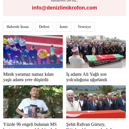
info@denizlimikrofon.com
Haberde İnsan
Defteri
İzmir
Veresiye
Minik yaramaz namaz kılan
İş adamı Ali Yağlı son
yaşlı adamı yere düşürdü
yolculuğuna uğurlandı
Yüzde 96 engeli bulunan MS
Şehit Rıdvan Gürsoy,