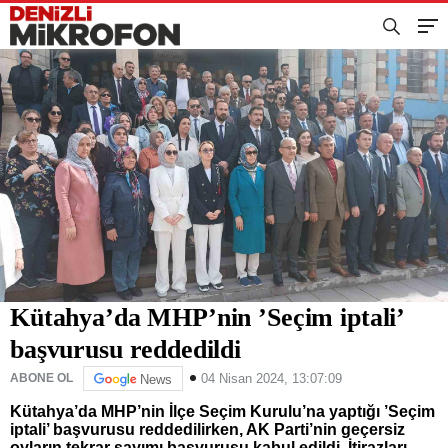
Kütahya’da MHP’nin ’Seçim iptali’
başvurusu reddedildi
04 Nisan 2024, 13:07:09
ABONE OL
News
Kütahya’da MHP’nin İlçe Seçim Kurulu’na yaptığı ’Seçim
iptali’ başvurusu reddedilirken, AK Parti’nin geçersiz
oyların tekrar sayımı başvurusu kabul edildi. İtirazları