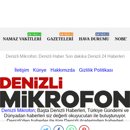
DENİZLİ
DENİZLİ
DENİZLİ
NAMAZ VAKİTLERİ
GAZETELERİ
HAVA DURUMU
NOBET
Denizli Mikrofon: Denizli Haber Son dakika Denizli 24 Haberleri
İletişim
Künye
Hakkımızda
Gizlilik Politikası
Denizli Mikrofon
; Başta Denizli Haberleri, Türkiye Gündemi ve
Dünyadan haberleri siz değerli okuyucuları ile buluşturuyor.
Denizli'den haberler ile tüm Denizli ilçelerinden haberleri
hemen oku. Denizli Valiliğinden gelen açıklamalar, Denizli