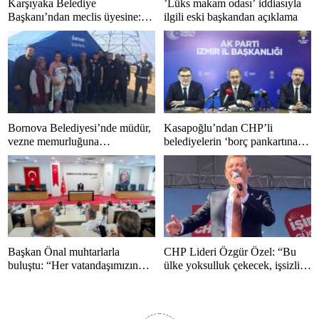
Karşıyaka Belediye
’Lüks makam odası’ iddiasıyla
Başkanı’ndan meclis üyesine:
ilgili eski başkandan açıklama
“Bir daha bu kapıdan içeri
girmeyin”
Bornova Belediyesi’nde müdür,
Kasapoğlu’ndan CHP’li
vezne memurluğuna
belediyelerin ‘borç pankartına’
görevlendirildi
yanıt: “Mazeretin arkasına
sığınamazsınız”
Başkan Önal muhtarlarla
CHP Lideri Özgür Özel: “Bu
buluştu: “Her vatandaşımızın
ülke yoksulluk çekecek, işsizlik
sesine kulak vereceğiz”
çekecek bir ülke değildir”