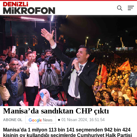
Manisa’da sandıktan CHP çıktı
01 Nisan 2024, 16:51:54
ABONE OL
News
Manisa’da 1 milyon 113 bin 141 seçmenden 942 bin 424
kişinin oy kullandığı seçimlerde Cumhuriyet Halk Partisi