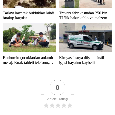
Tarlayı kazarak buldukları lahdi
Travers fabrikasından 250 bin
bırakıp kaçtılar
TL’lik bakır kablo ve malzeme
çalan 5 kişi tutuklandı
Bodrumlu çocuklardan anlamlı
Kimyasal suya düşen tekstil
mesaj: Bırak tableti telefonu,
işçisi hayatını kaybetti
hayatı kaçırma
0
Article Rating