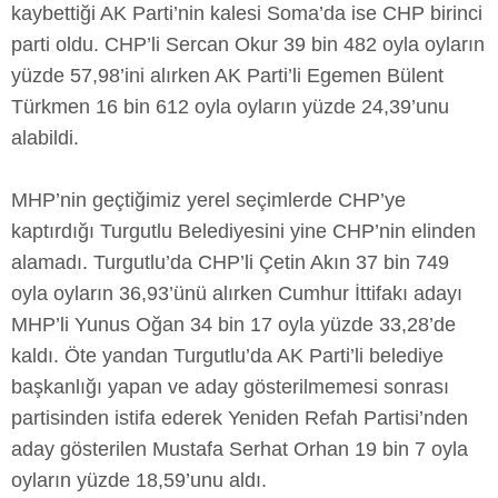
kaybettiği AK Parti’nin kalesi Soma’da ise CHP birinci
parti oldu. CHP’li Sercan Okur 39 bin 482 oyla oyların
yüzde 57,98’ini alırken AK Parti’li Egemen Bülent
Türkmen 16 bin 612 oyla oyların yüzde 24,39’unu
alabildi.
MHP’nin geçtiğimiz yerel seçimlerde CHP’ye
kaptırdığı Turgutlu Belediyesini yine CHP’nin elinden
alamadı. Turgutlu’da CHP’li Çetin Akın 37 bin 749
oyla oyların 36,93’ünü alırken Cumhur İttifakı adayı
MHP’li Yunus Oğan 34 bin 17 oyla yüzde 33,28’de
kaldı. Öte yandan Turgutlu’da AK Parti’li belediye
başkanlığı yapan ve aday gösterilmemesi sonrası
partisinden istifa ederek Yeniden Refah Partisi’nden
aday gösterilen Mustafa Serhat Orhan 19 bin 7 oyla
oyların yüzde 18,59’unu aldı.