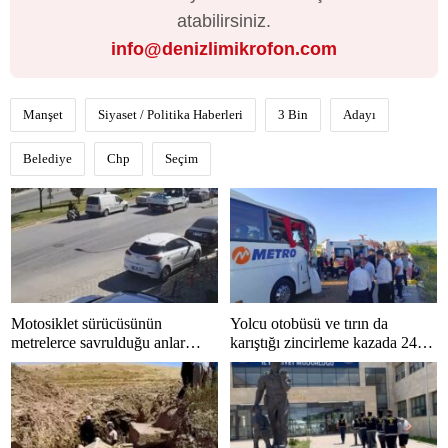
atabilirsiniz.
info@denizlimikrofon.com
Manşet
Siyaset / Politika Haberleri
3 Bin
Adayı
Belediye
Chp
Seçim
Motosiklet sürücüsünün
Yolcu otobüsü ve tırın da
metrelerce savrulduğu anlar
karıştığı zincirleme kazada 24
güvenlik kamerasında
kişi yaralandı