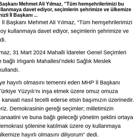
İl Başkanı Mehmet Ali Yılmaz, “Tüm hemşehrilerimizi bu
llanmaya davet ediyor, seçimlerin şehrimize ve ülkemize
zli İl Başkanı ...
li İl Başkanı Mehmet Ali Yılmaz, “Tüm hemşehrilerimizi
oy kullanmaya davet ediyor, seçimlerin şehrimize ve
di.
maz, 31 Mart 2024 Mahalli İdareler Genel Seçimleri
ağlı Irlıganlı Mahallesi’ndeki Sağlık Meslek
ullandı.
’ye hayırlı olmasını temenni eden MHP İl Başkanı
Türkiye Yüzyılı’nı inşa etmek üzere omuz omuza
 kanaati nasıl tecelli ederse etsin başımızın üzerinedir.
riz. Demokrasinin gereği seçimler; milletimizin
kanaatini ve buna bağlı geleceği yönetim şeklini ortaya
demokrasi şölenine katılmak üzere oy kullanmaya
lkemize hayırlı olmasını diliyorum” dedi.