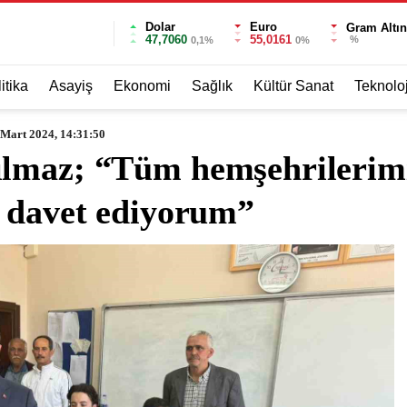
Dolar
Euro
Gram Altın
47,7060
55,0161
%
0,1%
0%
itika
Asayiş
Ekonomi
Sağlık
Kültür Sanat
Teknoloj
 Mart 2024, 14:31:50
lmaz; “Tüm hemşehrilerim
a davet ediyorum”