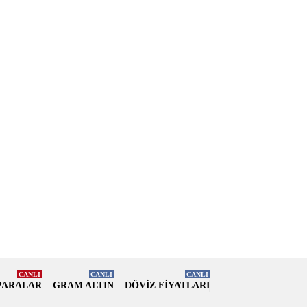
CANLI
CANLI
CANLI
PARALAR
GRAM ALTIN
DÖVİZ FİYATLARI