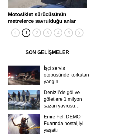
Motosiklet sürücüsünün
Yolcu otobüsü ve tır
metrelerce savrulduğu anlar
karıştığı zincirleme
güvenlik kamerasında
kişi yaralandı
SON GELİŞMELER
İşçi servis
otobüsünde korkutan
yangın
Denizli’de göl ve
göletlere 1 milyon
sazan yavrusu
bırakıldı
Emre Fel, DEMOT
Fuarında nostaljiyi
yaşattı