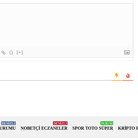
{}
[+]
DENİZLİ
DENİZLİ
DURUM
DURUMU
NOBETÇİ ECZANELER
SPOR TOTO SÜPER
KRİPTO 