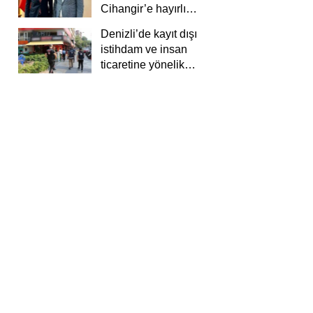
Cihangir’e hayırlı
olsun ziyareti
Denizli’de kayıt dışı
istihdam ve insan
ticaretine yönelik
deneti yapıldı