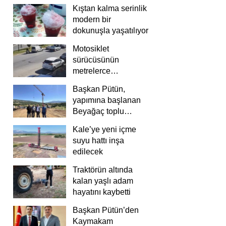
Kıştan kalma serinlik
modern bir
dokunuşla yaşatılıyor
Motosiklet
sürücüsünün
metrelerce
savrulduğu anlar
Başkan Pütün,
güvenlik
yapımına başlanan
kamerasında
Beyağaç toplu
konutlarını inceledi
Kale’ye yeni içme
suyu hattı inşa
edilecek
Traktörün altında
kalan yaşlı adam
hayatını kaybetti
Başkan Pütün’den
Kaymakam