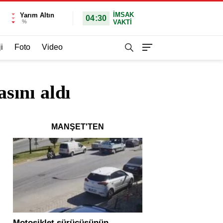
İMSAK
Yarım Altın
04:30
%
VAKTİ
i
Foto
Video
sını aldı
MANŞET'TEN
Motosiklet sürücüsünün
Yolcu otobüsü ve tır