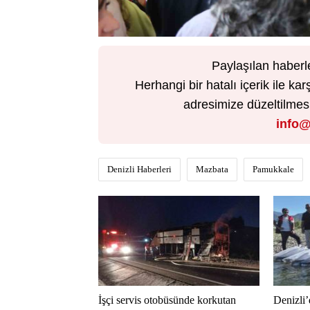
Paylaşılan haberl
Herhangi bir hatalı içerik ile 
adresimize düzeltilmesi 
info@
Denizli Haberleri
Mazbata
Pamukkale
İşçi servis otobüsünde korkutan
Denizli’