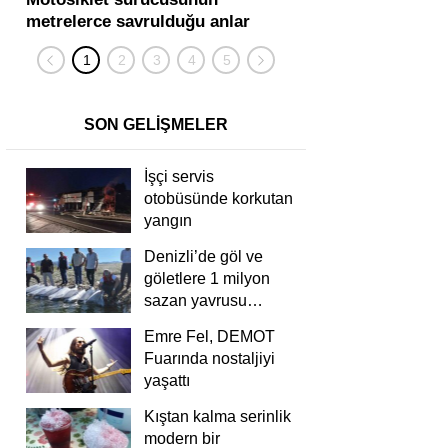
metrelerce savrulduğu anlar
karıştığı zincirleme
güvenlik kamerasında
kişi yaralandı
SON GELİŞMELER
İşçi servis
otobüsünde korkutan
yangın
Denizli’de göl ve
göletlere 1 milyon
sazan yavrusu
bırakıldı
Emre Fel, DEMOT
Fuarında nostaljiyi
yaşattı
Kıştan kalma serinlik
modern bir