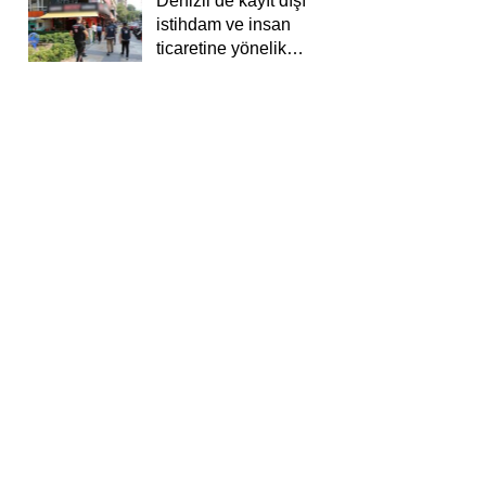
Denizli’de kayıt dışı
istihdam ve insan
ticaretine yönelik
deneti yapıldı