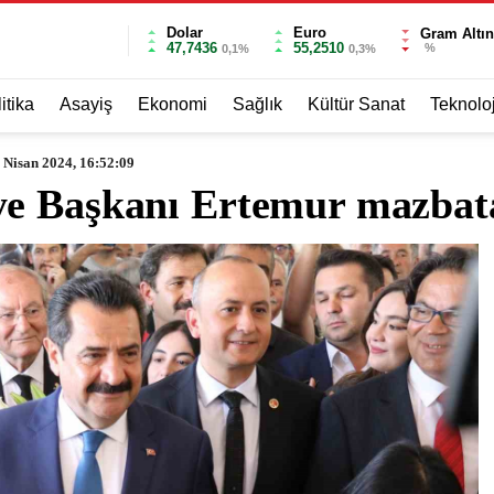
Dolar
Euro
Gram Altın
47,7436
55,2510
%
0,1%
0,3%
itika
Asayiş
Ekonomi
Sağlık
Kültür Sanat
Teknoloj
 Nisan 2024, 16:52:09
e Başkanı Ertemur mazbata