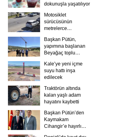
dokunuşla yaşatılıyor
Motosiklet
sürücüsünün
metrelerce
savrulduğu anlar
Başkan Pütün,
güvenlik
yapımına başlanan
kamerasında
Beyağaç toplu
konutlarını inceledi
Kale’ye yeni içme
suyu hattı inşa
edilecek
Traktörün altında
kalan yaşlı adam
hayatını kaybetti
Başkan Pütün’den
Kaymakam
Cihangir’e hayırlı
olsun ziyareti