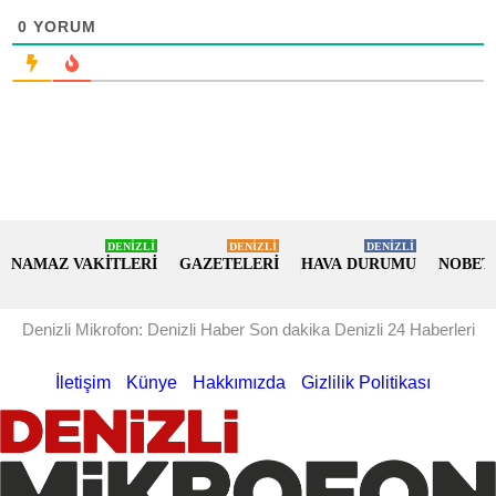
0
YORUM
DENİZLİ
DENİZLİ
DENİZLİ
NAMAZ VAKİTLERİ
GAZETELERİ
HAVA DURUMU
NOBET
Denizli Mikrofon: Denizli Haber Son dakika Denizli 24 Haberleri
İletişim
Künye
Hakkımızda
Gizlilik Politikası